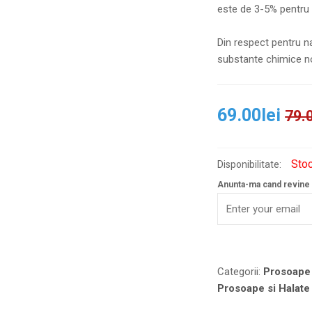
este de 3-5% pentru 
Din respect pentru na
substante chimice no
69.00
lei
79.
Stoc
Disponibilitate:
Anunta-ma cand revine 
Categorii:
Prosoape 
Prosoape si Halate