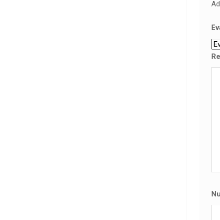
Ad
Ev
Re
N