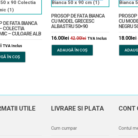
PROSOP DE FATA BIANCA
PROSOP 
CU MODEL GRECESC
CU MODE
 DE FATA BIANCA
ALBASTRU 50×90
NEGRU 5
 – COLECTIA
IC – CULOARE ALB
16.00
lei
18.00
lei
42.00
lei
TVA Inclus
i
TVA Inclus
ADAUGĂ ÎN COȘ
ADAUG
GĂ ÎN COȘ
MATII UTILE
LIVRARE SI PLATA
CONT 
Cum cumpar
Contul m