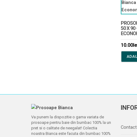
PROSOP
50 X 90
ECONOM
10.00
le
ADAU
INFOR
Va punem la dispozitie o gama variata de
prosoape pentru baie din bumbac 100% la un
Contact
pret si o calitate de neegalat! Colectia
noastra Bianca este facuta din bumbac 100%