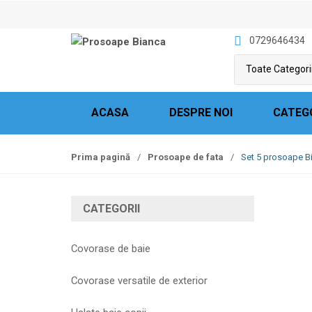
S
S
k
k
0729646434
i
i
p
p
t
t
o
o
n
c
ACASA
DESPRE NOI
CATEG
a
o
v
n
Prima pagină
/
Prosoape de fata
/
Set 5 prosoape B
i
t
g
e
a
n
CATEGORII
t
t
i
o
Covorase de baie
n
Covorase versatile de exterior