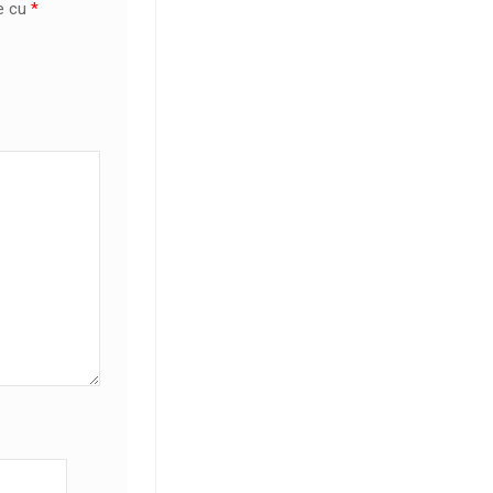
te cu
*