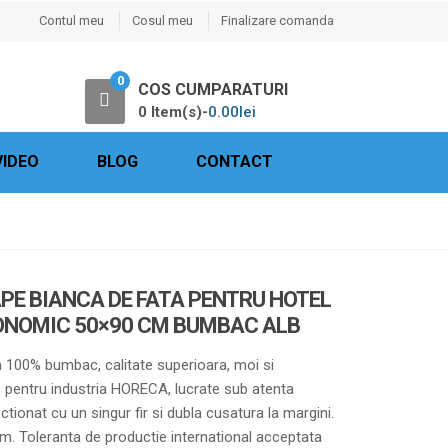
Contul meu
Cosul meu
Finalizare comanda
0
COS CUMPARATURI
0 Item(s)-
0.00
lei
VIDEO
BLOG
CONTACT
PE BIANCA DE FATA PENTRU HOTEL
ONOMIC 50×90 CM BUMBAC ALB
 100% bumbac, calitate superioara, moi si
 pentru industria HORECA, lucrate sub atenta
ionat cu un singur fir si dubla cusatura la margini.
. Toleranta de productie international acceptata