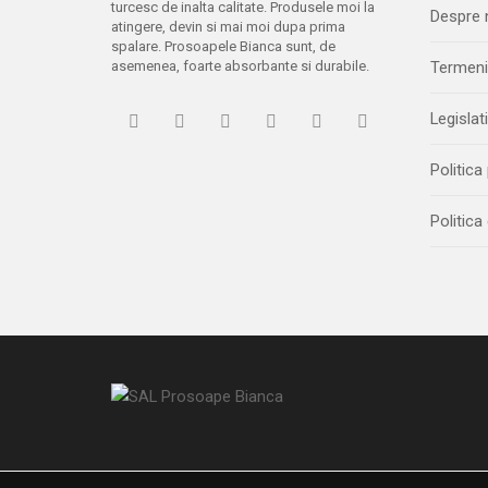
turcesc de inalta calitate. Produsele moi la
Despre 
atingere, devin si mai moi dupa prima
spalare. Prosoapele Bianca sunt, de
asemenea, foarte absorbante si durabile.
Termeni 
Legislat
Politica
Politica