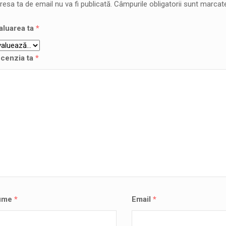
resa ta de email nu va fi publicată.
Câmpurile obligatorii sunt marca
aluarea ta
*
cenzia ta
*
ume
*
Email
*