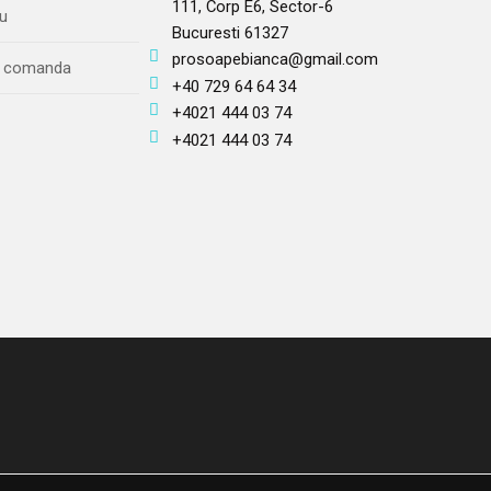
111, Corp E6, Sector-6
u
Bucuresti 61327
prosoapebianca@gmail.com
re comanda
+40 729 64 64 34
+4021 444 03 74
+4021 444 03 74