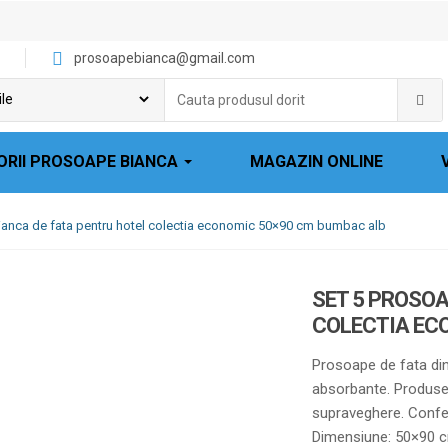
prosoapebianca@gmail.com
Cauta
produsul
dorit:
ORII PROSOAPE BIANCA
MAGAZIN ONLINE
ianca de fata pentru hotel colectia economic 50×90 cm bumbac alb
SET 5 PROSOA
COLECTIA EC
Prosoape de fata din
absorbante. Produse
supraveghere. Confect
Dimensiune: 50×90 cm