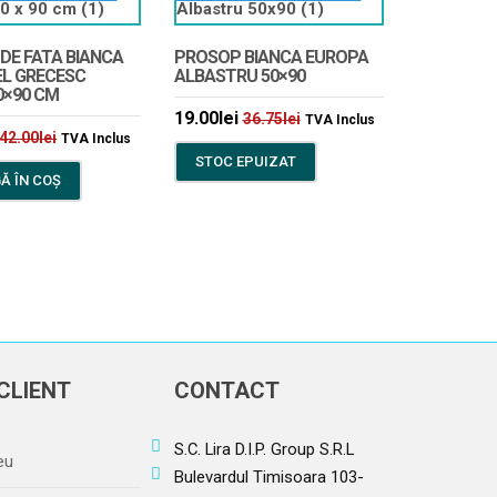
DE FATA BIANCA
PROSOP BIANCA EUROPA
L GRECESC
ALBASTRU 50×90
0×90 CM
19.00
lei
36.75
lei
TVA Inclus
42.00
lei
TVA Inclus
STOC EPUIZAT
Ă ÎN COȘ
CLIENT
CONTACT
S.C. Lira D.I.P. Group S.R.L
eu
Bulevardul Timisoara 103-