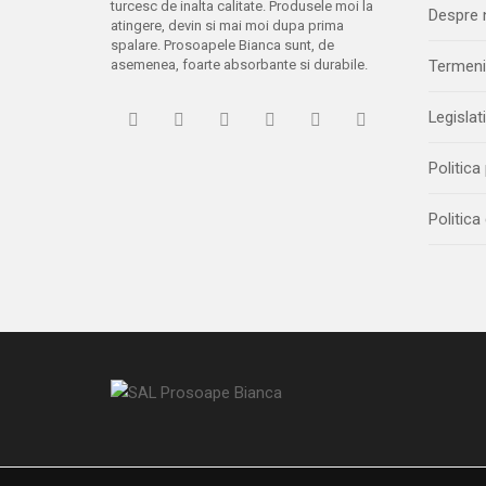
turcesc de inalta calitate. Produsele moi la
Despre 
atingere, devin si mai moi dupa prima
spalare. Prosoapele Bianca sunt, de
asemenea, foarte absorbante si durabile.
Termeni 
Legislat
Politica
Politica