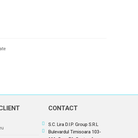
ate
CLIENT
CONTACT
S.C. Lira D.I.P. Group S.R.L
eu
Bulevardul Timisoara 103-