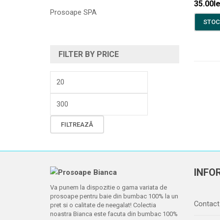
35.00
le
Prosoape SPA
STOC
FILTER BY PRICE
Preț
minim
Preț
maxim
FILTREAZĂ
INFOR
Va punem la dispozitie o gama variata de
prosoape pentru baie din bumbac 100% la un
Contact
pret si o calitate de neegalat! Colectia
noastra Bianca este facuta din bumbac 100%