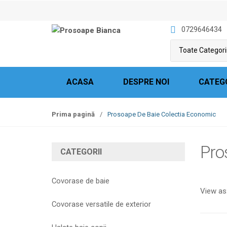
S
S
k
k
0729646434
i
i
p
p
t
t
o
o
n
c
ACASA
DESPRE NOI
CATEG
a
o
v
n
Prima pagină
/
Prosoape De Baie Colectia Economic
i
t
g
e
a
n
Pro
CATEGORII
t
t
i
o
Covorase de baie
n
View as
Covorase versatile de exterior