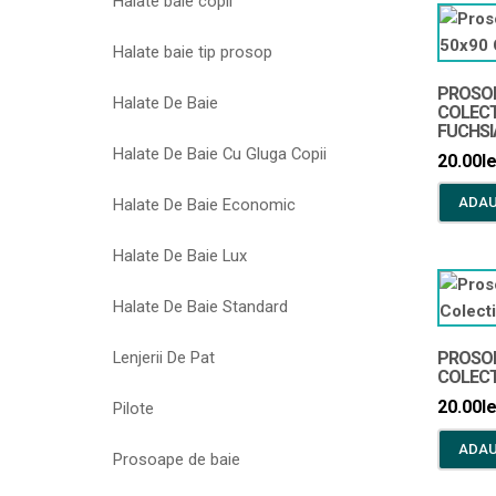
Halate baie copii
Halate baie tip prosop
PROSOP 
Halate De Baie
COLECT
FUCHSI
Halate De Baie Cu Gluga Copii
20.00
le
ADAU
Halate De Baie Economic
Halate De Baie Lux
Halate De Baie Standard
Lenjerii De Pat
PROSOP 
COLECT
20.00
le
Pilote
ADAU
Prosoape de baie