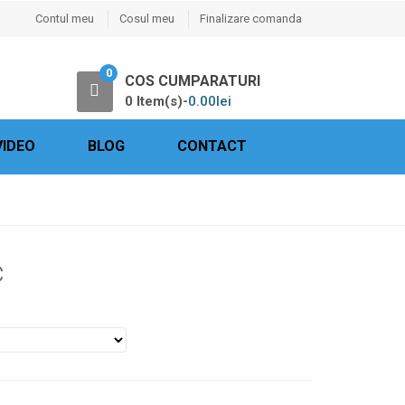
Contul meu
Cosul meu
Finalizare comanda
0
COS CUMPARATURI
0 Item(s)-
0.00
lei
VIDEO
BLOG
CONTACT
c