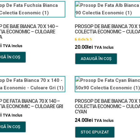
DE BAIE BIANCA 70 X 140 –
PROSOP DE BAIE BIANCA 70 X 
IA ECONOMIC – CULOARE
COLECTIA ECONOMIC – CULOA
A
i
Evaluat
TVA Inclus
20.00
lei
TVA Inclus
la
5.00
din 5
GĂ ÎN COȘ
ADAUGĂ ÎN COȘ
DE FATA BIANCA 70 X 140 –
PROSOP DE BAIE BIANCA 70 X 
IA ECONOMIC – CULOARE GRI
COLECTIA ECONOMIC – CULO
CYAN
i
TVA Inclus
24.00
lei
TVA Inclus
GĂ ÎN COȘ
STOC EPUIZAT