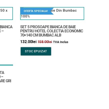
OFERTA SPECIALA!
 BIANCA
SET 5 PROSOAPE BIANCA DE BAIE
 –
PENTRU HOTEL COLECTIA ECONOMIC
70×140 CM BUMBAC ALB
132.00
lei
158.00
lei
TVA Inclus
STOC EPUIZAT
ATA
 –
RE GRI