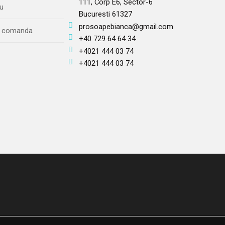
111, Corp E6, Sector-6
u
Bucuresti 61327
prosoapebianca@gmail.com
re comanda
+40 729 64 64 34
+4021 444 03 74
+4021 444 03 74