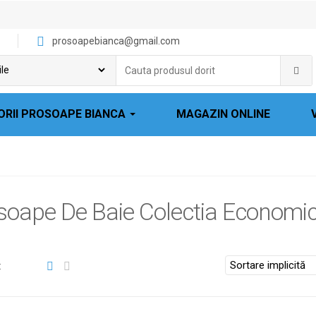
prosoapebianca@gmail.com
Cauta
produsul
dorit:
ORII PROSOAPE BIANCA
MAGAZIN ONLINE
soape De Baie Colectia Economi
: