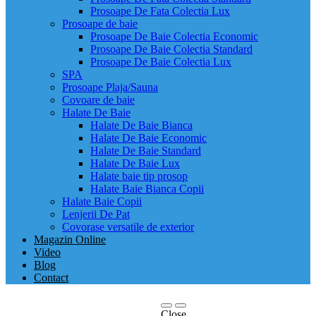
Prosoape De Fata Colectia Lux
Prosoape de baie
Prosoape De Baie Colectia Economic
Prosoape De Baie Colectia Standard
Prosoape De Baie Colectia Lux
SPA
Prosoape Plaja/Sauna
Covoare de baie
Halate De Baie
Halate De Baie Bianca
Halate De Baie Economic
Halate De Baie Standard
Halate De Baie Lux
Halate baie tip prosop
Halate Baie Bianca Copii
Halate Baie Copii
Lenjerii De Pat
Covorase versatile de exterior
Magazin Online
Video
Blog
Contact
Close