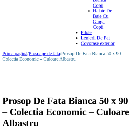
Copii
Halate De
Baie Cu
Gluga
Copii
Pilote
Lenjerii De Pat
Covorase exterior
Prima pagină
/
Prosoape de fata
/
Prosop De Fata Bianca 50 x 90 –
Colectia Economic – Culoare Albastru
Prosop De Fata Bianca 50 x 90
– Colectia Economic – Culoare
Albastru