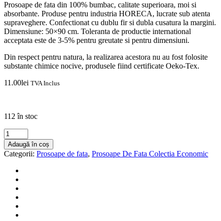
Prosoape de fata din 100% bumbac, calitate superioara, moi si
absorbante. Produse pentru industria HORECA, lucrate sub atenta
supraveghere. Confectionat cu dublu fir si dubla cusatura la margini.
Dimensiune: 50×90 cm. Toleranta de productie international
acceptata este de 3-5% pentru greutate si pentru dimensiuni.
Din respect pentru natura, la realizarea acestora nu au fost folosite
substante chimice nocive, produsele fiind certificate Oeko-Tex.
11.00
lei
TVA Inclus
Disponibilitate:
112 în stoc
Cantitate
Prosop
Adaugă în coș
De
Categorii:
Prosoape de fata
,
Prosoape De Fata Colectia Economic
Fata
Bianca
50
x
90
-
Colectia