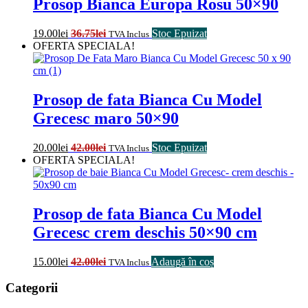
Prosop Bianca Europa Rosu 50×90
19.00
lei
36.75
lei
Stoc Epuizat
TVA Inclus
OFERTA SPECIALA!
Prosop de fata Bianca Cu Model
Grecesc maro 50×90
20.00
lei
42.00
lei
Stoc Epuizat
TVA Inclus
OFERTA SPECIALA!
Prosop de fata Bianca Cu Model
Grecesc crem deschis 50×90 cm
15.00
lei
42.00
lei
Adaugă în coș
TVA Inclus
Categorii