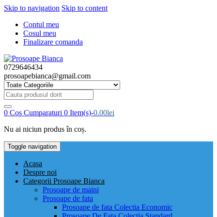
Skip to navigation
Skip to content
Contul meu
Cosul meu
Finalizare comanda
0729646434
prosoapebianca@gmail.com
Cauta
produsul
dorit:
0
Cos Cumparaturi
0 Item(s)-
0.00
lei
Nu ai niciun produs în coș.
Toggle navigation
Acasa
Despre noi
Categorii Prosoape Bianca
Prosoape de maini
Prosoape de fata
Prosoape de fata Colectia Economic
Prosoape De Fata Colectia Standard