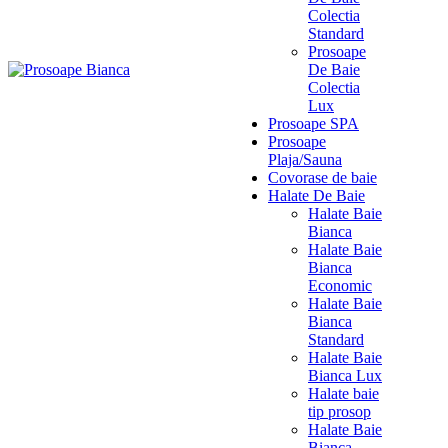
Colectia
Standard
Prosoape
De Baie
Colectia
Lux
Prosoape SPA
Prosoape
Plaja/Sauna
Covorase de baie
Halate De Baie
Halate Baie
Bianca
Halate Baie
Bianca
Economic
Halate Baie
Bianca
Standard
Halate Baie
Bianca Lux
Halate baie
tip prosop
Halate Baie
Bianca