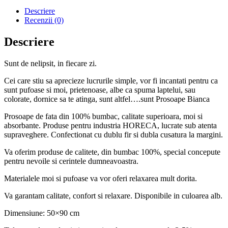
Economic
-
Descriere
Culoare
Recenzii (0)
Albastru
Descriere
Sunt de nelipsit, in fiecare zi.
Cei care stiu sa aprecieze lucrurile simple, vor fi incantati pentru ca
sunt pufoase si moi, prietenoase, albe ca spuma laptelui, sau
colorate, dornice sa te atinga, sunt altfel….sunt Prosoape Bianca
Prosoape de fata din 100% bumbac, calitate superioara, moi si
absorbante. Produse pentru industria HORECA, lucrate sub atenta
supraveghere. Confectionat cu dublu fir si dubla cusatura la margini.
Va oferim produse de calitete, din bumbac 100%, special concepute
pentru nevoile si cerintele dumneavoastra.
Materialele moi si pufoase va vor oferi relaxarea mult dorita.
Va garantam calitate, confort si relaxare. Disponibile in culoarea alb.
Dimensiune: 50×90 cm