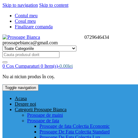
Skip to navigation
Skip to content
Contul meu
Cosul meu
Finalizare comanda
0729646434
prosoapebianca@gmail.com
Cauta
produsul
dorit:
0
Cos Cumparaturi
0 Item(s)-
0.00
lei
Nu ai niciun produs în coș.
Toggle navigation
Acasa
Despre noi
Categorii Prosoape Bianca
Prosoape de maini
Prosoape de fata
Prosoape de fata Colectia Economic
Prosoape De Fata Colectia Standard
Prosoape De Fata Colectia Lux