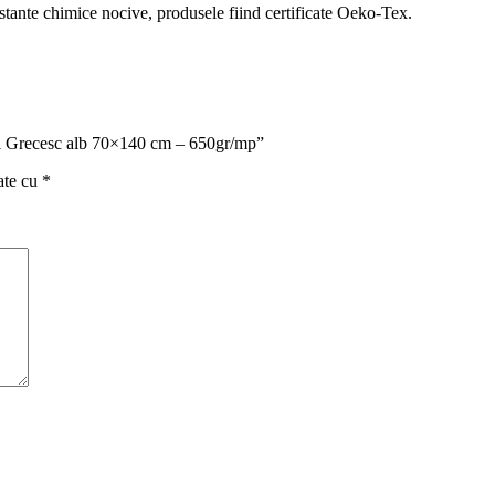
ubstante chimice nocive, produsele fiind certificate Oeko-Tex.
el Grecesc alb 70×140 cm – 650gr/mp”
ate cu
*