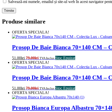
Salvează-mi numele, emailul și site-ul web în acest navigator pent
Produse similare
OFERTA SPECIALA!
Prosop De Baie Bianca 70×140 CM – C
51.00
lei
79.00
lei
Stoc Epuizat
TVA Inclus
OFERTA SPECIALA!
Prosop De Baie Bianca 70×140 CM – Co
51.00
lei
79.00
lei
Stoc Epuizat
TVA Inclus
OFERTA SPECIALA!
Prosop Bianca Europa Albastru 70×14