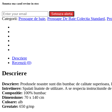
Anunta-ma cand revine in stoc
Seteaza alerta
Categorii:
Prosoape de baie
,
Prosoape De Baie Colectia Standard
,
Pro
Descriere
Recenzii (0)
Descriere
Descriere:
Produsele noastre sunt din bumbac de calitate superioara, l
Intretinere:
Spalati înainte de utilizare. A se respecta instructiunile de
Compozitie:
100% bumbac
Dimensiune:
70 x 140 cm
Culoare:
alb
Greutate:
650 g/mp