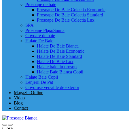
Prosoape de baie
Prosoape De Baie Colectia Economic
Prosoape De Baie Colectia Standard
Prosoape De Baie Colectia Lux
SPA
Prosoape Plaja/Sauna
Covoare de baie
Halate De Baie
Halate De Baie Bianca
Halate De Baie Economic
Halate De Baie Standard
Halate De Baie Lux
Halate baie tip prosop
Halate Baie Bianca Copii
Halate Baie Copii
Lenjerii De Pat
Covorase versatile de exterior
Magazin Online
Video
Blog
Contact
Close