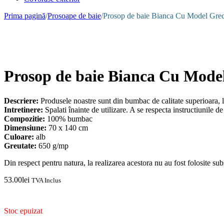
Prima pagină
/
Prosoape de baie
/
Prosop de baie Bianca Cu Model Gre
Prosop de baie Bianca Cu Mode
Descriere:
Produsele noastre sunt din bumbac de calitate superioara, l
Intretinere:
Spalati înainte de utilizare. A se respecta instructiunile de
Compozitie:
100% bumbac
Dimensiune:
70 x 140 cm
Culoare:
alb
Greutate:
650 g/mp
Din respect pentru natura, la realizarea acestora nu au fost folosite s
53.00
lei
TVA Inclus
Disponibilitate:
Stoc epuizat