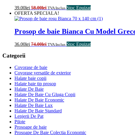
39.00
lei
58.00
lei
Stoc Epuizat
TVA Inclus
OFERTA SPECIALA!
Prosop de baie Bianca Cu Model Grec
36.00
lei
74.00
lei
Stoc Epuizat
TVA Inclus
Categorii
Covorase de baie
Covorase versatile de exterior
Halate baie copii
Halate baie tip prosop
Halate De Baie
Halate De Baie Cu Gluga Copii
Halate De Baie Economic
Halate De Baie Lux
Halate De Baie Standard
Lenjerii De Pat
Pilote
Prosoape de baie
Prosoape De Baie Colectia Economic