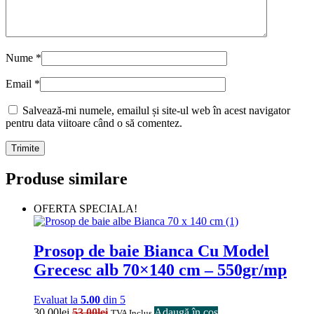
Nume
*
Email
*
Salvează-mi numele, emailul și site-ul web în acest navigator
pentru data viitoare când o să comentez.
Produse similare
OFERTA SPECIALA!
Prosop de baie Bianca Cu Model
Grecesc alb 70×140 cm – 550gr/mp
Evaluat la
5.00
din 5
30.00
lei
53.00
lei
Adaugă în coș
TVA Inclus