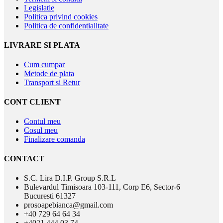
Legislatie
Politica privind cookies
Politica de confidentialitate
LIVRARE SI PLATA
Cum cumpar
Metode de plata
Transport si Retur
CONT CLIENT
Contul meu
Cosul meu
Finalizare comanda
CONTACT
S.C. Lira D.I.P. Group S.R.L
Bulevardul Timisoara 103-111, Corp E6, Sector-6
Bucuresti 61327
prosoapebianca@gmail.com
+40 729 64 64 34
+4021 444 03 74