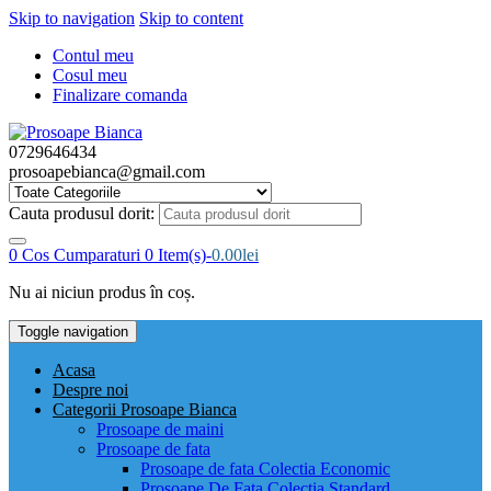
Skip to navigation
Skip to content
Contul meu
Cosul meu
Finalizare comanda
0729646434
prosoapebianca@gmail.com
Cauta produsul dorit:
0
Cos Cumparaturi
0 Item(s)-
0.00
lei
Nu ai niciun produs în coș.
Toggle navigation
Acasa
Despre noi
Categorii Prosoape Bianca
Prosoape de maini
Prosoape de fata
Prosoape de fata Colectia Economic
Prosoape De Fata Colectia Standard