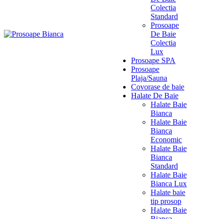
Colectia
Standard
Prosoape
De Baie
Colectia
Lux
Prosoape SPA
Prosoape
Plaja/Sauna
Covorase de baie
Halate De Baie
Halate Baie
Bianca
Halate Baie
Bianca
Economic
Halate Baie
Bianca
Standard
Halate Baie
Bianca Lux
Halate baie
tip prosop
Halate Baie
Bianca