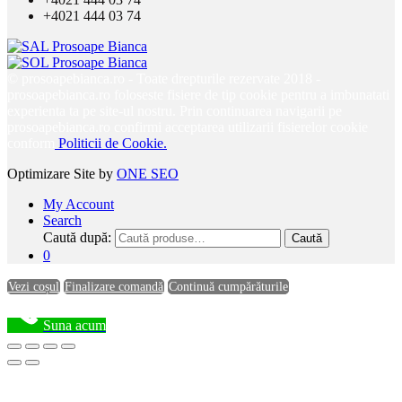
+4021 444 03 74
© prosoapebianca.ro - Toate drepturile rezervate 2018 -
prosoapebianca.ro foloseste fisiere de tip cookie pentru a imbunatati
experienta ta pe site-ul nostru. Prin continuarea navigarii pe
prosoapebianca.ro confirmi acceptarea utilizarii fisierelor cookie
conform
Politicii de Cookie.
Optimizare Site by
ONE SEO
My Account
Search
Caută după:
Caută
0
Vezi coșul
Finalizare comandă
Continuă cumpărăturile
Suna acum