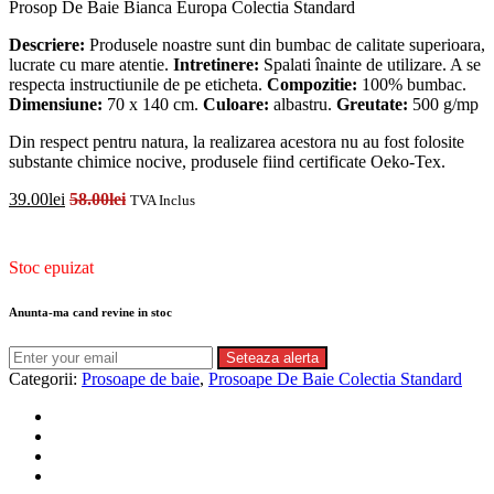
Prosop De Baie Bianca Europa Colectia Standard
Descriere:
Produsele noastre sunt din bumbac de calitate superioara,
lucrate cu mare atentie.
Intretinere:
Spalati înainte de utilizare. A se
respecta instructiunile de pe eticheta.
Compozitie:
100% bumbac.
Dimensiune:
70 x 140 cm.
Culoare:
albastru.
Greutate:
500 g/mp
Din respect pentru natura, la realizarea acestora nu au fost folosite
substante chimice nocive, produsele fiind certificate Oeko-Tex.
39.00
lei
58.00
lei
TVA Inclus
Disponibilitate:
Stoc epuizat
Anunta-ma cand revine in stoc
Seteaza alerta
Categorii:
Prosoape de baie
,
Prosoape De Baie Colectia Standard