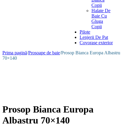
Copii
Halate De
Baie Cu
Gluga
Copii
Pilote
Lenjerii De Pat
Covorase exterior
Prima pagină
/
Prosoape de baie
/
Prosop Bianca Europa Albastru
70×140
Prosop Bianca Europa
Albastru 70×140