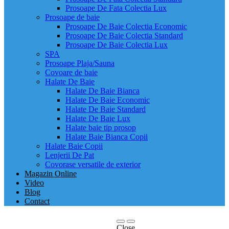
Prosoape De Fata Colectia Lux
Prosoape de baie
Prosoape De Baie Colectia Economic
Prosoape De Baie Colectia Standard
Prosoape De Baie Colectia Lux
SPA
Prosoape Plaja/Sauna
Covoare de baie
Halate De Baie
Halate De Baie Bianca
Halate De Baie Economic
Halate De Baie Standard
Halate De Baie Lux
Halate baie tip prosop
Halate Baie Bianca Copii
Halate Baie Copii
Lenjerii De Pat
Covorase versatile de exterior
Magazin Online
Video
Blog
Contact
Close