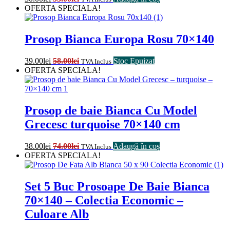
OFERTA SPECIALA!
Prosop Bianca Europa Rosu 70×140
39.00
lei
58.00
lei
Stoc Epuizat
TVA Inclus
OFERTA SPECIALA!
Prosop de baie Bianca Cu Model
Grecesc turquoise 70×140 cm
38.00
lei
74.00
lei
Adaugă în coș
TVA Inclus
OFERTA SPECIALA!
Set 5 Buc Prosoape De Baie Bianca
70×140 – Colectia Economic –
Culoare Alb