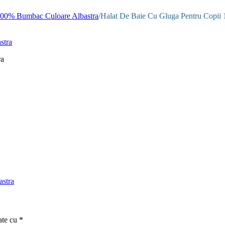
100% Bumbac Culoare Albastra
/
Halat De Baie Cu Gluga Pentru Copii
ra
stra
ate cu
*