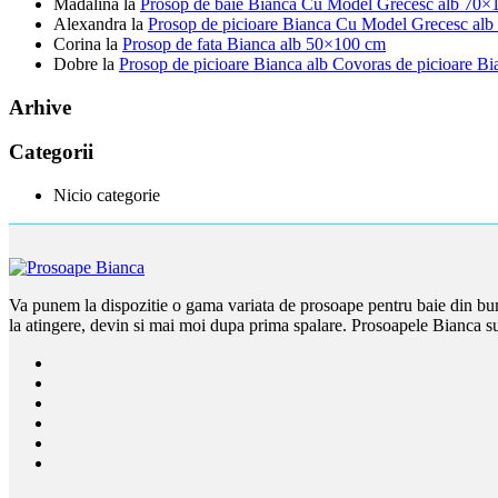
Madalina
la
Prosop de baie Bianca Cu Model Grecesc alb 70×
Alexandra
la
Prosop de picioare Bianca Cu Model Grecesc alb
Corina
la
Prosop de fata Bianca alb 50×100 cm
Dobre
la
Prosop de picioare Bianca alb Covoras de picioare B
Arhive
Categorii
Nicio categorie
Va punem la dispozitie o gama variata de prosoape pentru baie din bum
la atingere, devin si mai moi dupa prima spalare. Prosoapele Bianca su