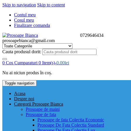
Skip to navigation
Skip to content
Contul meu
Cosul meu
Finalizare comanda
0729646434
prosoapebianca@gmail.com
Cauta produsul dorit:
0
Cos Cumparaturi
0 Item(s)-
0.00
lei
Nu ai niciun produs în coș.
Toggle navigation
Acasa
Despre noi
Categorii Prosoape Bianca
Prosoape de maini
Prosoape de fata
Prosoape de fata Colectia Economic
Prosoape De Fata Colectia Standard
Prosoape De Fata Colectia Lux