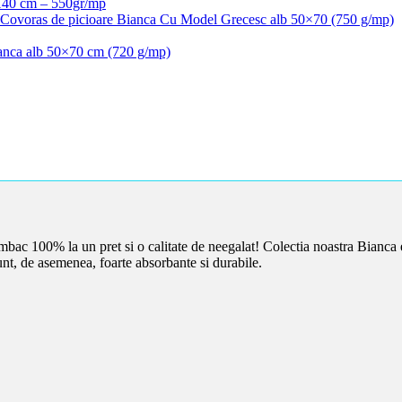
140 cm – 550gr/mp
 Covoras de picioare Bianca Cu Model Grecesc alb 50×70 (750 g/mp)
ianca alb 50×70 cm (720 g/mp)
bac 100% la un pret si o calitate de neegalat! Colectia noastra Bianca 
nt, de asemenea, foarte absorbante si durabile.