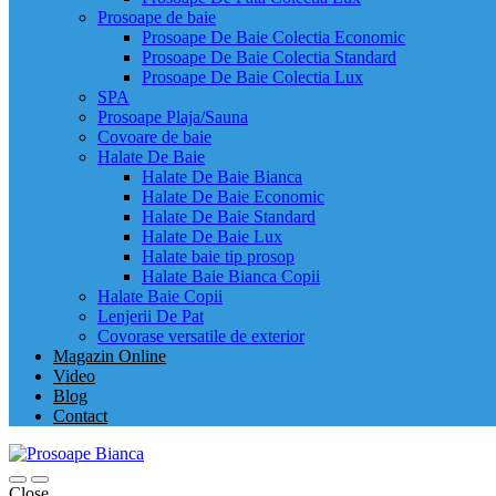
Prosoape de baie
Prosoape De Baie Colectia Economic
Prosoape De Baie Colectia Standard
Prosoape De Baie Colectia Lux
SPA
Prosoape Plaja/Sauna
Covoare de baie
Halate De Baie
Halate De Baie Bianca
Halate De Baie Economic
Halate De Baie Standard
Halate De Baie Lux
Halate baie tip prosop
Halate Baie Bianca Copii
Halate Baie Copii
Lenjerii De Pat
Covorase versatile de exterior
Magazin Online
Video
Blog
Contact
Close