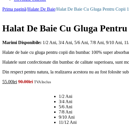
Prima pagină
/
Halate De Baie
/
Halat De Baie Cu Gluga Pentru Copii 
Halat De Baie Cu Gluga Pentru
Marimi Disponibile:
1/2 Ani, 3/4 Ani, 5/6 Ani, 7/8 Ani, 9/10 Ani, 1
Halate de baie cu gluga pentru copii din bumbac 100% super absorbant
Halatele sunt confectionate din bumbac de calitate superioara, sunt moi
Din respect pentru natura, la realizarea acestora nu au fost folosite s
55.00
lei
90.00
lei
TVA Inclus
Selecteaza Marimea
1/2 Ani
3/4 Ani
5/6 Ani
7/8 Ani
9/10 Ani
11/12 Ani