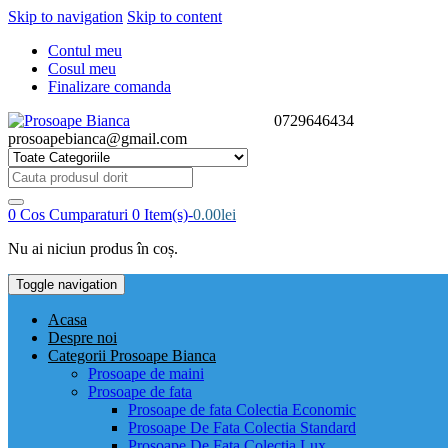
Skip to navigation
Skip to content
Contul meu
Cosul meu
Finalizare comanda
0729646434
prosoapebianca@gmail.com
Cauta
produsul
dorit:
0
Cos Cumparaturi
0 Item(s)-
0.00
lei
Nu ai niciun produs în coș.
Toggle navigation
Acasa
Despre noi
Categorii Prosoape Bianca
Prosoape de maini
Prosoape de fata
Prosoape de fata Colectia Economic
Prosoape De Fata Colectia Standard
Prosoape De Fata Colectia Lux