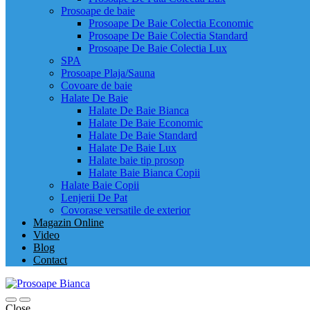
Prosoape de baie
Prosoape De Baie Colectia Economic
Prosoape De Baie Colectia Standard
Prosoape De Baie Colectia Lux
SPA
Prosoape Plaja/Sauna
Covoare de baie
Halate De Baie
Halate De Baie Bianca
Halate De Baie Economic
Halate De Baie Standard
Halate De Baie Lux
Halate baie tip prosop
Halate Baie Bianca Copii
Halate Baie Copii
Lenjerii De Pat
Covorase versatile de exterior
Magazin Online
Video
Blog
Contact
Close