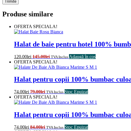
Produse similare
OFERTA SPECIALA!
Halat de baie pentru hotel 100% bum
120.00
lei
145.00
lei
Adaugă în coș
TVA Inclus
OFERTA SPECIALA!
Halat pentru copii 100% bumbac culoa
74.00
lei
79.00
lei
Stoc Epuizat
TVA Inclus
OFERTA SPECIALA!
Halat pentru copii 100% bumbac culoa
74.00
lei
84.00
lei
Stoc Epuizat
TVA Inclus