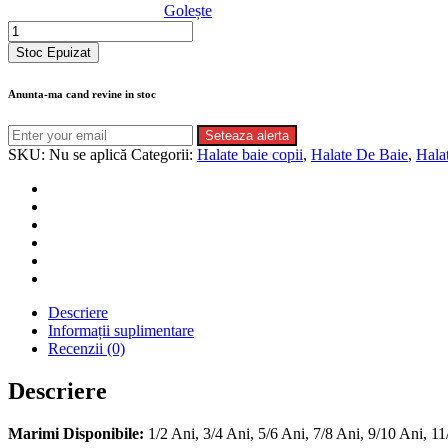
Golește
Cantitate
Halat
Stoc Epuizat
De
Baie
Anunta-ma cand revine in stoc
Cu
Gluga
Seteaza alerta
Pentru
SKU:
Nu se aplică
Categorii:
Halate baie copii
,
Halate De Baie
,
Hala
Copii
100%
Bumbac
Culoare
Albastra
Descriere
Informații suplimentare
Recenzii (0)
Descriere
Marimi Disponibile:
1/2 Ani, 3/4 Ani, 5/6 Ani, 7/8 Ani, 9/10 Ani, 1