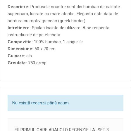
Descriere:
Produsele noastre sunt din bumbac de calitate
superioara, lucrate cu mare atentie. Eleganta este data de
bordura cu motiv grecesc (greek border).
Intretinere:
Spalati înainte de utilizare. A se respecta
instructiunile de pe eticheta.
Compozitie:
100% bumbac, 1 singur fir
Dimensiune:
50 x 70 cm
Culoare:
alb
Greutate:
750 g/mp
Nu există recenzii până acum.
FII PRIMUL CARE ADAUGI O RECENZIE LA „SET 3