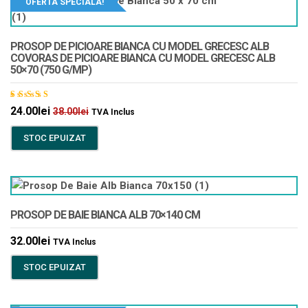
OFERTA SPECIALA!
PROSOP DE PICIOARE BIANCA CU MODEL GRECESC ALB
COVORAS DE PICIOARE BIANCA CU MODEL GRECESC ALB
50×70 (750 G/MP)
Evaluat
24.00
lei
38.00
lei
TVA Inclus
la
5.00
din 5
STOC EPUIZAT
PROSOP DE BAIE BIANCA ALB 70×140 CM
32.00
lei
TVA Inclus
STOC EPUIZAT