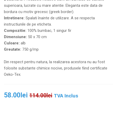
superioara, lucrate cu mare atentie. Eleganta este data de
bordura cu motiv grecesc (greek border).
Intretinere:
Spalati înainte de utilizare. A se respecta
instructiunile de pe eticheta.
Compozitie:
100% bumbac, 1 singur fir
Dimensiune:
50 x 70 cm
Culoare:
alb
Greutate:
750 g/mp
Din respect pentru natura, la realizarea acestora nu au fost
folosite substante chimice nocive, produsele fiind certificate
Oeko-Tex.
58.00
lei
114.00
lei
TVA Inclus