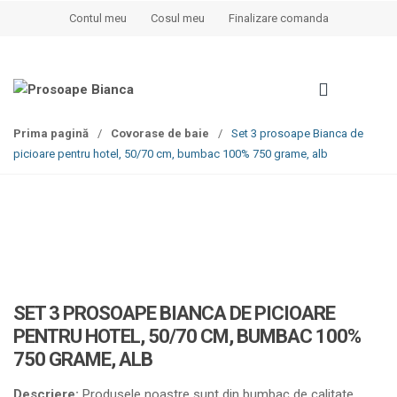
S
S
Contul meu
Cosul meu
Finalizare comanda
k
k
i
i
p
p
t
t
o
o
Prima pagină
/
Covorase de baie
/
Set 3 prosoape Bianca de
n
c
picioare pentru hotel, 50/70 cm, bumbac 100% 750 grame, alb
a
o
v
n
i
t
g
e
a
n
t
t
i
o
SET 3 PROSOAPE BIANCA DE PICIOARE
n
PENTRU HOTEL, 50/70 CM, BUMBAC 100%
750 GRAME, ALB
Descriere:
Produsele noastre sunt din bumbac de calitate