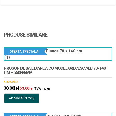
PRODUSE SIMILARE
OFERTA SPECIALA!
PROSOP DE BAIE BIANCA CU MODEL GRECESC ALB 70×140
CM – 550GR/MP
Evaluat
30.00
lei
53.00
lei
TVA Inclus
la
5.00
din 5
ADAUGĂ ÎN COȘ