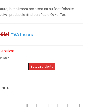
tura, la realizarea acestora nu au fost folosite
cive, produsele fiind certificate Oeko-Tex.
00
lei
TVA Inclus
 epuizat
in stoc
Seteaza alerta
e SPA