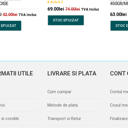
OISE
450GR/M
Evaluat
69.00
lei
74.00
lei
TVA Inclus
la
5.00
i
63.00
lei
din 5
42.00
lei
TVA Inclus
STOC EPUIZAT
 EPUIZAT
STOC 
MATII UTILE
LIVRARE SI PLATA
CONT 
Cum cumpar
Contul m
noi
Metode de plata
Cosul me
si conditii
Transport si Retur
Finaliza