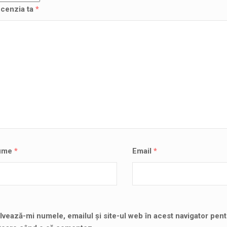
cenzia ta
*
ume
*
Email
*
lvează-mi numele, emailul și site-ul web în acest navigator pent