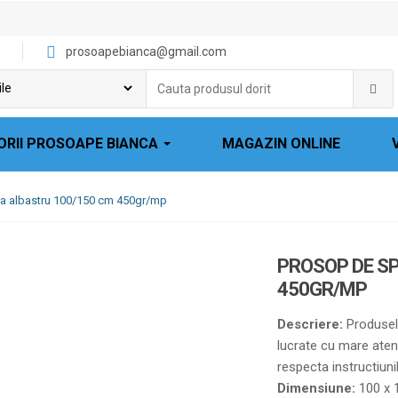
prosoapebianca@gmail.com
Cauta
produsul
dorit:
ORII PROSOAPE BIANCA
MAGAZIN ONLINE
a albastru 100/150 cm 450gr/mp
PROSOP DE S
450GR/MP
Descriere:
Produsele
lucrate cu mare aten
respecta instructiuni
Dimensiune:
100 x