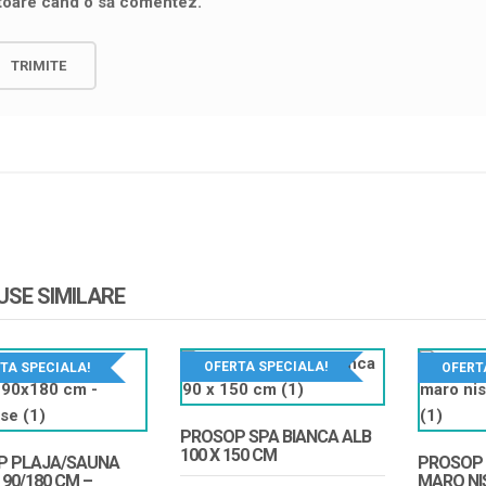
itoare când o să comentez.
SE SIMILARE
OFERTA SPECIALA!
TA SPECIALA!
OFERT
PROSOP SPA BIANCA ALB
100 X 150 CM
P PLAJA/SAUNA
PROSOP 
 90/180 CM –
MARO NIS