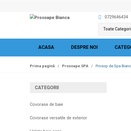
S
S
k
k
0729646434
i
i
p
p
t
t
o
o
n
c
ACASA
DESPRE NOI
CATEG
a
o
v
n
Prima pagină
/
Prosoape SPA
/
Prosop de Spa Bianc
i
t
g
e
a
n
CATEGORII
t
t
i
o
Covorase de baie
n
Covorase versatile de exterior