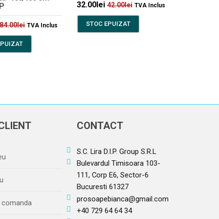
32.00
lei
42.00
lei
P
TVA Inclus
STOC EPUIZAT
84.00
lei
TVA Inclus
EPUIZAT
CLIENT
CONTACT
S.C. Lira D.I.P. Group S.R.L
eu
Bulevardul Timisoara 103-
111, Corp E6, Sector-6
u
Bucuresti 61327
prosoapebianca@gmail.com
re comanda
+40 729 64 64 34