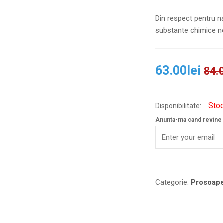
Din respect pentru na
substante chimice no
63.00
lei
84.
Stoc
Disponibilitate:
Anunta-ma cand revine 
Categorie:
Prosoap