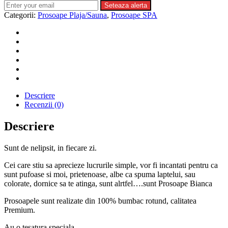
Seteaza alerta
Categorii:
Prosoape Plaja/Sauna
,
Prosoape SPA
Descriere
Recenzii (0)
Descriere
Sunt de nelipsit, in fiecare zi.
Cei care stiu sa aprecieze lucrurile simple, vor fi incantati pentru ca
sunt pufoase si moi, prietenoase, albe ca spuma laptelui, sau
colorate, dornice sa te atinga, sunt alrtfel….sunt Prosoape Bianca
Prosoapele sunt realizate din 100% bumbac rotund, calitatea
Premium.
Au o tesatura speciala.