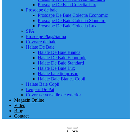
Prosoape De Fata Colectia Lux
Prosoape de baie
Prosoape De Baie Colectia Economic
Prosoape De Baie Colectia Standard
Prosoape De Baie Colectia Lux
SPA
Prosoape Plaja/Sauna
Covoare de baie
Halate De Baie
Halate De Baie Bianca
Halate De Baie Economic
Halate De Baie Standard
Halate De Baie Lux
Halate baie tip prosop
Halate Baie Bianca Copii
Halate Baie Copii
Lenjerii De Pat
Covorase versatile de exterior
Magazin Online
Video
Blog
Contact
Close