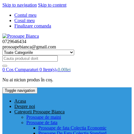
Skip to navigation
Skip to content
Contul meu
Cosul meu
Finalizare comanda
0729646434
prosoapebianca@gmail.com
Cauta
produsul
dorit:
0
Cos Cumparaturi
0 Item(s)-
0.00
lei
Nu ai niciun produs în coș.
Toggle navigation
Acasa
Despre noi
Categorii Prosoape Bianca
Prosoape de maini
Prosoape de fata
Prosoape de fata Colectia Economic
Prosoape De Fata Colectia Standard