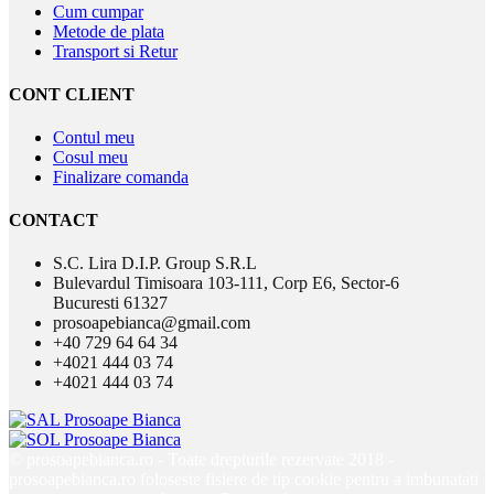
Cum cumpar
Metode de plata
Transport si Retur
CONT CLIENT
Contul meu
Cosul meu
Finalizare comanda
CONTACT
S.C. Lira D.I.P. Group S.R.L
Bulevardul Timisoara 103-111, Corp E6, Sector-6
Bucuresti 61327
prosoapebianca@gmail.com
+40 729 64 64 34
+4021 444 03 74
+4021 444 03 74
© prosoapebianca.ro - Toate drepturile rezervate 2018 -
prosoapebianca.ro foloseste fisiere de tip cookie pentru a imbunatati