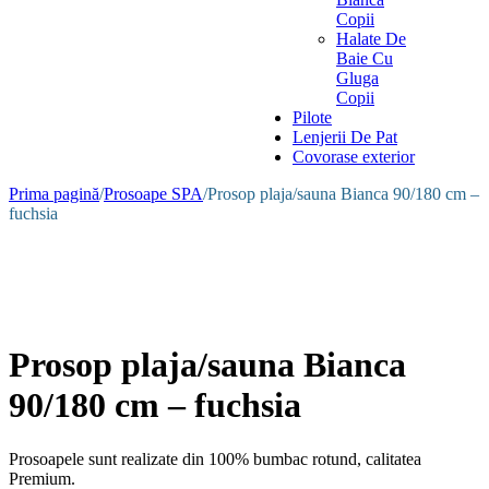
Copii
Halate De
Baie Cu
Gluga
Copii
Pilote
Lenjerii De Pat
Covorase exterior
Prima pagină
/
Prosoape SPA
/
Prosop plaja/sauna Bianca 90/180 cm –
fuchsia
Prosop plaja/sauna Bianca
90/180 cm – fuchsia
Prosoapele sunt realizate din 100% bumbac rotund, calitatea
Premium.