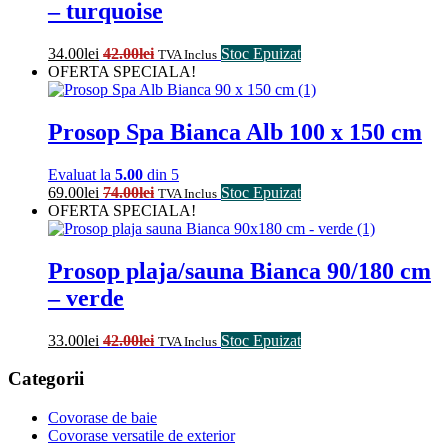
– turquoise
34.00
lei
42.00
lei
Stoc Epuizat
TVA Inclus
OFERTA SPECIALA!
Prosop Spa Bianca Alb 100 x 150 cm
Evaluat la
5.00
din 5
69.00
lei
74.00
lei
Stoc Epuizat
TVA Inclus
OFERTA SPECIALA!
Prosop plaja/sauna Bianca 90/180 cm
– verde
33.00
lei
42.00
lei
Stoc Epuizat
TVA Inclus
Categorii
Covorase de baie
Covorase versatile de exterior