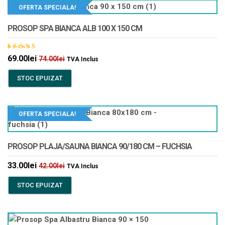
OFERTA SPECIALA!
PROSOP SPA BIANCA ALB 100 X 150 CM
Evaluat
69.00
lei
74.00
lei
TVA Inclus
la
5.00
din 5
STOC EPUIZAT
OFERTA SPECIALA!
PROSOP PLAJA/SAUNA BIANCA 90/180 CM – FUCHSIA
33.00
lei
42.00
lei
TVA Inclus
STOC EPUIZAT