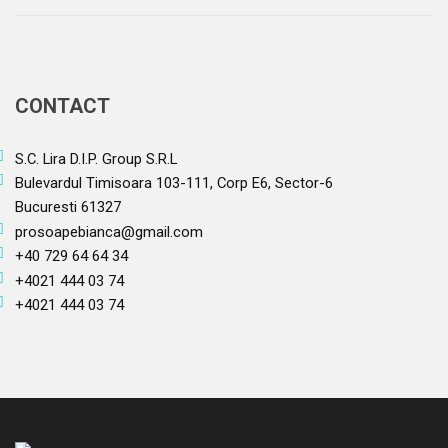
CONTACT
S.C. Lira D.I.P. Group S.R.L
Bulevardul Timisoara 103-111, Corp E6, Sector-6
Bucuresti 61327
prosoapebianca@gmail.com
+40 729 64 64 34
+4021 444 03 74
+4021 444 03 74