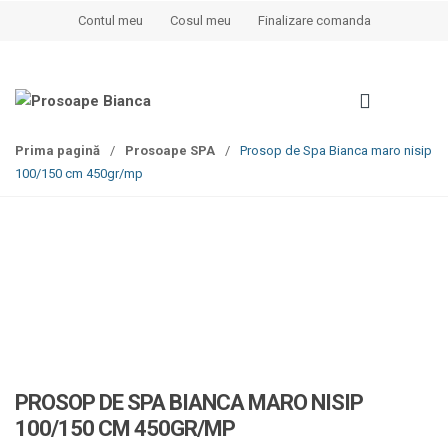
S
S
Contul meu
Cosul meu
Finalizare comanda
k
k
i
i
p
p
t
t
o
o
Prima pagină
/
Prosoape SPA
/
Prosop de Spa Bianca maro nisip
n
c
100/150 cm 450gr/mp
a
o
v
n
i
t
g
e
a
n
t
t
i
o
n
PROSOP DE SPA BIANCA MARO NISIP
100/150 CM 450GR/MP