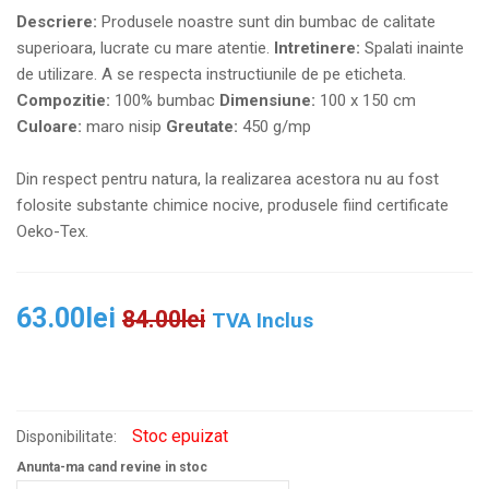
Descriere:
Produsele noastre sunt din bumbac de calitate
superioara, lucrate cu mare atentie.
Intretinere:
Spalati inainte
de utilizare. A se respecta instructiunile de pe eticheta.
Compozitie:
100% bumbac
Dimensiune:
100 x 150 cm
Culoare:
maro nisip
Greutate:
450 g/mp
Din respect pentru natura, la realizarea acestora nu au fost
folosite substante chimice nocive, produsele fiind certificate
Oeko-Tex.
63.00
lei
84.00
lei
TVA Inclus
Stoc epuizat
Disponibilitate:
Anunta-ma cand revine in stoc