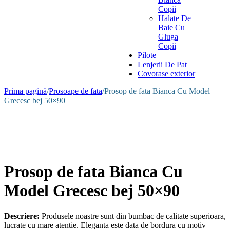
Copii
Halate De
Baie Cu
Gluga
Copii
Pilote
Lenjerii De Pat
Covorase exterior
Prima pagină
/
Prosoape de fata
/
Prosop de fata Bianca Cu Model
Grecesc bej 50×90
Prosop de fata Bianca Cu
Model Grecesc bej 50×90
Descriere:
Produsele noastre sunt din bumbac de calitate superioara,
lucrate cu mare atentie. Eleganta este data de bordura cu motiv