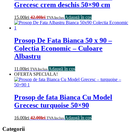
Grecesc crem deschis 50×90 cm
15.00
lei
42.00
lei
Adaugă în coș
TVA Inclus
Prosop De Fata Bianca 50 x 90 –
Colectia Economic – Culoare
Albastru
11.00
lei
Adaugă în coș
TVA Inclus
OFERTA SPECIALA!
Prosop de fata Bianca Cu Model
Grecesc turquoise 50×90
16.00
lei
42.00
lei
Adaugă în coș
TVA Inclus
Categorii