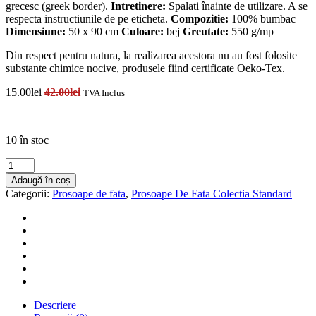
grecesc (greek border).
Intretinere:
Spalati înainte de utilizare. A se
respecta instructiunile de pe eticheta.
Compozitie:
100% bumbac
Dimensiune:
50 x 90 cm
Culoare:
bej
Greutate:
550 g/mp
Din respect pentru natura, la realizarea acestora nu au fost folosite
substante chimice nocive, produsele fiind certificate Oeko-Tex.
15.00
lei
42.00
lei
TVA Inclus
Disponibilitate:
10 în stoc
Cantitate
Prosop
Adaugă în coș
de
Categorii:
Prosoape de fata
,
Prosoape De Fata Colectia Standard
fata
Bianca
Cu
Model
Grecesc
bej
50×90
Descriere