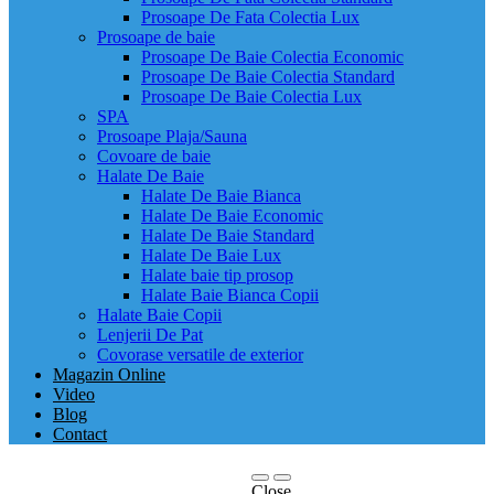
Prosoape De Fata Colectia Lux
Prosoape de baie
Prosoape De Baie Colectia Economic
Prosoape De Baie Colectia Standard
Prosoape De Baie Colectia Lux
SPA
Prosoape Plaja/Sauna
Covoare de baie
Halate De Baie
Halate De Baie Bianca
Halate De Baie Economic
Halate De Baie Standard
Halate De Baie Lux
Halate baie tip prosop
Halate Baie Bianca Copii
Halate Baie Copii
Lenjerii De Pat
Covorase versatile de exterior
Magazin Online
Video
Blog
Contact
Close