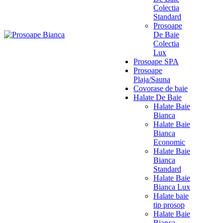
Colectia
Standard
Prosoape
De Baie
Colectia
Lux
Prosoape SPA
Prosoape
Plaja/Sauna
Covorase de baie
Halate De Baie
Halate Baie
Bianca
Halate Baie
Bianca
Economic
Halate Baie
Bianca
Standard
Halate Baie
Bianca Lux
Halate baie
tip prosop
Halate Baie
Bianca