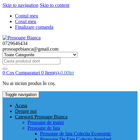
Skip to navigation
Skip to content
Contul meu
Cosul meu
Finalizare comanda
0729646434
prosoapebianca@gmail.com
Cauta
produsul
dorit:
0
Cos Cumparaturi
0 Item(s)-
0.00
lei
Nu ai niciun produs în coș.
Toggle navigation
Acasa
Despre noi
Categorii Prosoape Bianca
Prosoape de maini
Prosoape de fata
Prosoape de fata Colectia Economic
Prosoape De Fata Colectia Standard