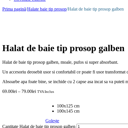
Prima pagină
/
Halate baie tip prosop
/
Halat de baie tip prosop galben
Halat de baie tip prosop galben
Halat de baie tip prosop galben, moale, pufos si super absorbant.
Un accesoriu deosebit usor si confortabil ce poate fi usor transformat d
Absoarbe apa foate bine, se inchide cu 2 capse asa incat sa va puteti mi
69.00
lei
–
79.00
lei
TVA Inclus
Alege Dimensiunea
100x125 cm
100x145 cm
Golește
Cantitate Halat de baie tip prosop galben