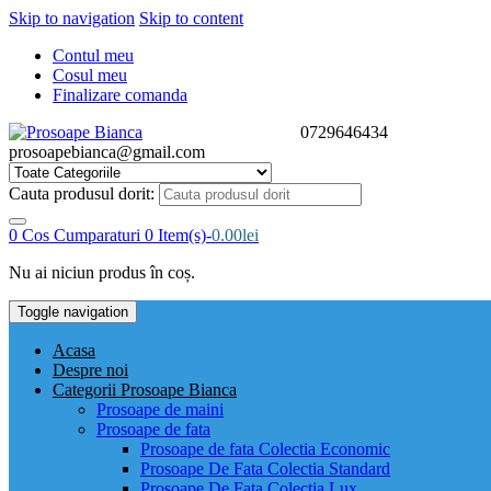
Skip to navigation
Skip to content
Contul meu
Cosul meu
Finalizare comanda
0729646434
prosoapebianca@gmail.com
Cauta produsul dorit:
0
Cos Cumparaturi
0 Item(s)-
0.00
lei
Nu ai niciun produs în coș.
Toggle navigation
Acasa
Despre noi
Categorii Prosoape Bianca
Prosoape de maini
Prosoape de fata
Prosoape de fata Colectia Economic
Prosoape De Fata Colectia Standard
Prosoape De Fata Colectia Lux