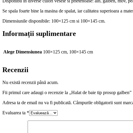
Disponibil in diverse culori vesele si prietenoase: alb, galben, mov, pe
Se spala foarte bine la masina de spalat, iar calitatea superioara a mate
Dimensiunile disponibile: 100×125 cm si 100×145 cm.
Informații suplimentare
Alege Dimensiunea
100×125 cm, 100×145 cm
Recenzii
Nu există recenzii până acum.
Fii primul care adaugi o recenzie la „Halat de baie tip prosop galben”
Adresa ta de email nu va fi publicată.
Câmpurile obligatorii sunt marc
Evaluarea ta
*