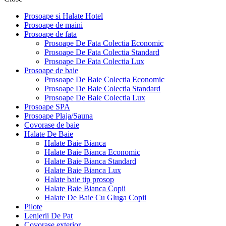
Prosoape si Halate Hotel
Prosoape de maini
Prosoape de fata
Prosoape De Fata Colectia Economic
Prosoape De Fata Colectia Standard
Prosoape De Fata Colectia Lux
Prosoape de baie
Prosoape De Baie Colectia Economic
Prosoape De Baie Colectia Standard
Prosoape De Baie Colectia Lux
Prosoape SPA
Prosoape Plaja/Sauna
Covorase de baie
Halate De Baie
Halate Baie Bianca
Halate Baie Bianca Economic
Halate Baie Bianca Standard
Halate Baie Bianca Lux
Halate baie tip prosop
Halate Baie Bianca Copii
Halate De Baie Cu Gluga Copii
Pilote
Lenjerii De Pat
Covorase exterior