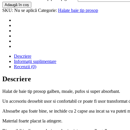
Adaugă în coș
SKU:
Nu se aplică
Categorie:
Halate baie tip prosop
Descriere
Informații suplimentare
Recenzii (0)
Descriere
Halat de baie tip prosop galben, moale, pufos si super absorbant.
Un accesoriu deosebit usor si confortabil ce poate fi usor transformat d
Absoarbe apa foate bine, se inchide cu 2 capse asa incat sa va puteti mi
Material foarte placut la atingere.