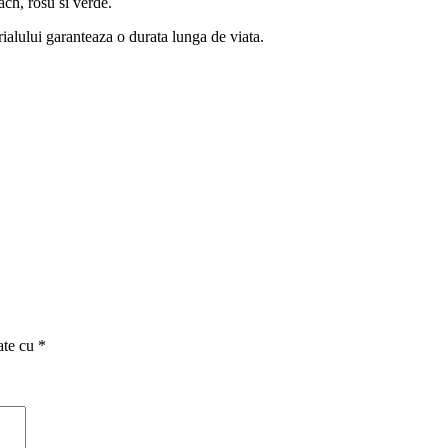
ach, rosu si verde.
rialului garanteaza o durata lunga de viata.
ate cu
*