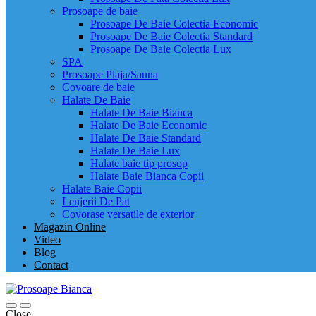
Prosoape de baie
Prosoape De Baie Colectia Economic
Prosoape De Baie Colectia Standard
Prosoape De Baie Colectia Lux
SPA
Prosoape Plaja/Sauna
Covoare de baie
Halate De Baie
Halate De Baie Bianca
Halate De Baie Economic
Halate De Baie Standard
Halate De Baie Lux
Halate baie tip prosop
Halate Baie Bianca Copii
Halate Baie Copii
Lenjerii De Pat
Covorase versatile de exterior
Magazin Online
Video
Blog
Contact
Close