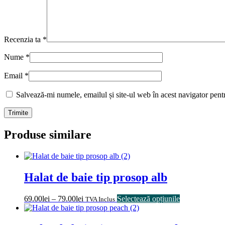
Recenzia ta
*
Nume
*
Email
*
Salvează-mi numele, emailul și site-ul web în acest navigator pent
Produse similare
Halat de baie tip prosop alb
69.00
lei
–
79.00
lei
Selectează opțiunile
TVA Inclus