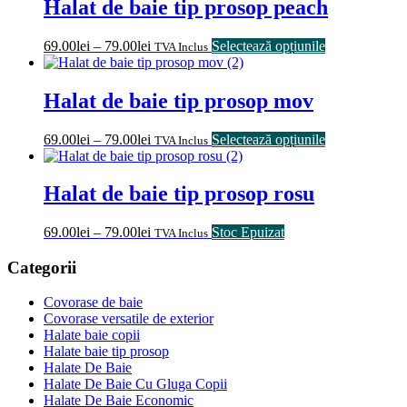
Halat de baie tip prosop peach
69.00
lei
–
79.00
lei
Selectează opțiunile
TVA Inclus
Halat de baie tip prosop mov
69.00
lei
–
79.00
lei
Selectează opțiunile
TVA Inclus
Halat de baie tip prosop rosu
69.00
lei
–
79.00
lei
Stoc Epuizat
TVA Inclus
Categorii
Covorase de baie
Covorase versatile de exterior
Halate baie copii
Halate baie tip prosop
Halate De Baie
Halate De Baie Cu Gluga Copii
Halate De Baie Economic