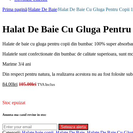
Prima pagină
/
Halate De Baie
/
Halat De Baie Cu Gluga Pentru Copii
Halat De Baie Cu Gluga Pentr
Halate de baie cu gluga pentru copii din bumbac 100% super absorbant
Halatele sunt confectionate din bumbac de calitate superioara, sunt moi
Marime 3/4 ani
Din respect pentru natura, la realizarea acestora nu au fost folosite s
84.00
lei
105.00
lei
TVA Inclus
Disponibilitate:
Stoc epuizat
Anunta-ma cand revine in stoc
Seteaza alerta
Categorii:
Halate baie copii
,
Halate De Baie
,
Halate De Baie Cu Glug