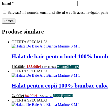
Email
*
Salvează-mi numele, emailul și site-ul web în acest navigator pent
Produse similare
OFERTA SPECIALA!
Halat de baie pentru hotel 100% bum
110.00
lei
135.00
lei
Adaugă în coș
TVA Inclus
OFERTA SPECIALA!
Halat pentru copii 100% bumbac culoa
74.00
lei
84.00
lei
Stoc Epuizat
TVA Inclus
OFERTA SPECIALA!