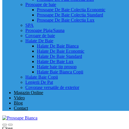
Prosoape de baie
Prosoape De Baie Colectia Economic
Prosoape De Baie Colectia Standard
Prosoape De Baie Colectia Lux
SPA
Prosoape Plaja/Sauna
Covoare de baie
Halate De Baie
Halate De Baie Bianca
Halate De Baie Economic
Halate De Baie Standard
Halate De Baie Lux
Halate baie tip prosop
Halate Baie Bianca Copii
Halate Baie Copii
Lenjerii De Pat
Covorase versatile de exterior
Magazin Online
Video
Blog
Contact
Close