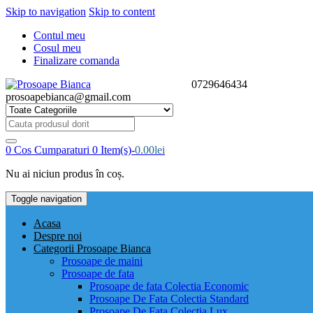
Skip to navigation
Skip to content
Contul meu
Cosul meu
Finalizare comanda
0729646434
prosoapebianca@gmail.com
Cauta
produsul
dorit:
0
Cos Cumparaturi
0 Item(s)-
0.00
lei
Nu ai niciun produs în coș.
Toggle navigation
Acasa
Despre noi
Categorii Prosoape Bianca
Prosoape de maini
Prosoape de fata
Prosoape de fata Colectia Economic
Prosoape De Fata Colectia Standard
Prosoape De Fata Colectia Lux