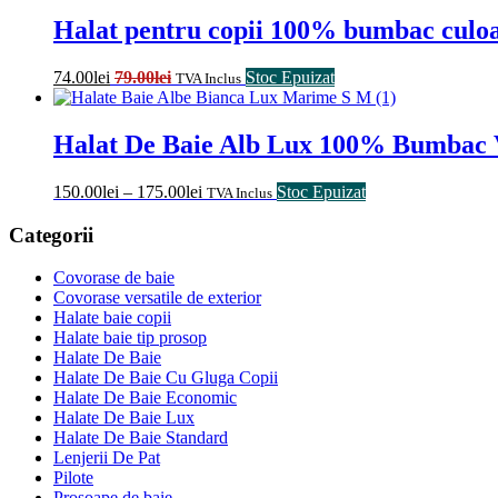
Halat pentru copii 100% bumbac culoa
74.00
lei
79.00
lei
Stoc Epuizat
TVA Inclus
Halat De Baie Alb Lux 100% Bumbac 
150.00
lei
–
175.00
lei
Stoc Epuizat
TVA Inclus
Categorii
Covorase de baie
Covorase versatile de exterior
Halate baie copii
Halate baie tip prosop
Halate De Baie
Halate De Baie Cu Gluga Copii
Halate De Baie Economic
Halate De Baie Lux
Halate De Baie Standard
Lenjerii De Pat
Pilote
Prosoape de baie