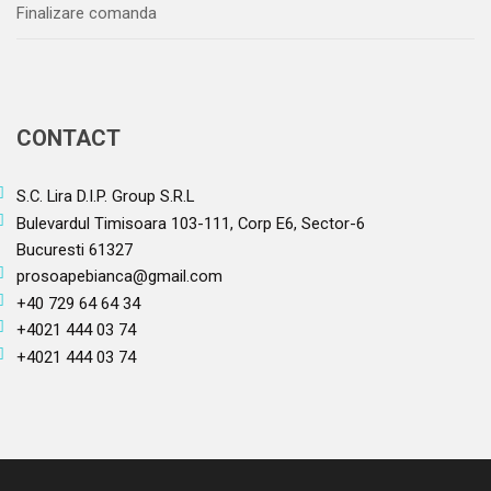
Finalizare comanda
CONTACT
S.C. Lira D.I.P. Group S.R.L
Bulevardul Timisoara 103-111, Corp E6, Sector-6
Bucuresti 61327
prosoapebianca@gmail.com
+40 729 64 64 34
+4021 444 03 74
+4021 444 03 74