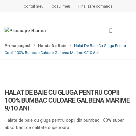
S
S
Contul meu
Cosul meu
Finalizare comanda
k
k
i
i
p
p
t
t
o
o
Prima pagină
/
Halate De Baie
/
Halat De Baie Cu Gluga Pentru
n
c
Copii 100% Bumbac Culoare Galbena Marime 9/10 Ani
a
o
v
n
i
t
g
e
a
n
t
t
HALAT DE BAIE CU GLUGA PENTRU COPII
i
100% BUMBAC CULOARE GALBENA MARIME
o
9/10 ANI
n
Halate de baie cu gluga pentru copii din bumbac 100% super
absorbant de calitate superioara.