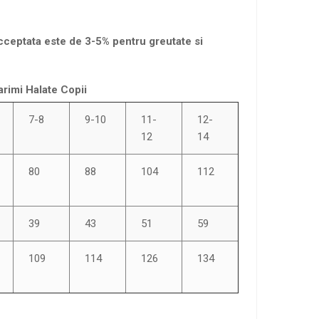
cceptata este de 3-5% pentru greutate si
rimi Halate Copii
7-8
9-10
11-
12-
12
14
80
88
104
112
39
43
51
59
109
114
126
134