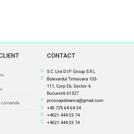
CLIENT
CONTACT
S.C. Lira D.I.P. Group S.R.L
eu
Bulevardul Timisoara 103-
111, Corp E6, Sector-6
u
Bucuresti 61327
prosoapebianca@gmail.com
re comanda
+40 729 64 64 34
+4021 444 03 74
+4021 444 03 74