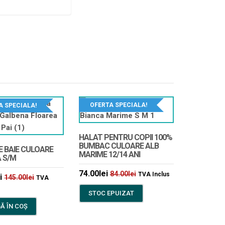
OFERTA SPECIALA!
A SPECIALA!
HALAT PENTRU COPII 100%
BUMBAC CULOARE ALB
E BAIE CULOARE
MARIME 12/14 ANI
 S/M
74.00
lei
84.00
lei
TVA Inclus
i
145.00
lei
TVA
STOC EPUIZAT
Ă ÎN COȘ