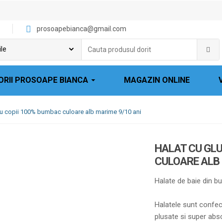
prosoapebianca@gmail.com
Cauta
produsul
dorit:
ORII PROSOAPE BIANCA
MAGAZIN ONLINE
ru copii 100% bumbac culoare alb marime 9/10 ani
HALAT CU GL
CULOARE ALB 
Halate de baie din b
Halatele sunt confec
plusate si super abs