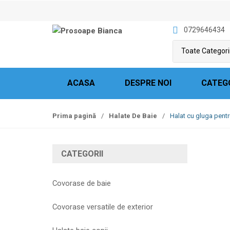
S
S
k
k
0729646434
i
i
p
p
t
t
o
o
n
c
ACASA
DESPRE NOI
CATEG
a
o
v
n
Prima pagină
/
Halate De Baie
/
Halat cu gluga pent
i
t
g
e
a
n
CATEGORII
t
t
i
o
Covorase de baie
n
Covorase versatile de exterior