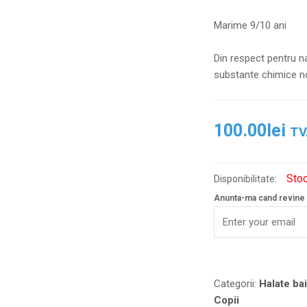
Marime 9/10 ani
Din respect pentru na
substante chimice no
100.00
lei
TV
Stoc
Disponibilitate:
Anunta-ma cand revine 
Categorii:
Halate bai
Copii