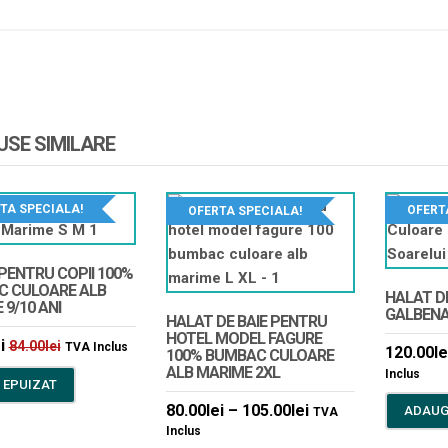
SE SIMILARE
TA SPECIALA!
OFERT
OFERTA SPECIALA!
PENTRU COPII 100%
 CULOARE ALB
HALAT D
9/10 ANI
GALBENA
HALAT DE BAIE PENTRU
HOTEL MODEL FAGURE
i
84.00
lei
TVA Inclus
120.00
le
100% BUMBAC CULOARE
ALB MARIME 2XL
Inclus
 EPUIZAT
80.00
lei
–
105.00
lei
ADAUG
TVA
Inclus