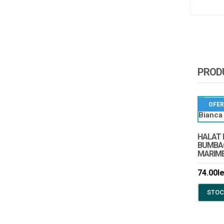
PRODU
OFER
HALAT 
BUMBAC
MARIME 
74.00
le
STOC