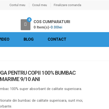
Contul meu
Cosul meu
Finalizare comanda
0
COS CUMPARATURI
0 Item(s)-
0.00
lei
VIDEO
BLOG
CONTACT
UGA PENTRU COPII 100% BUMBAC
MARIME 9/10 ANI
umbac 100% super absorbant de calitate superioara.
tionate din bumbac de calitate superioara, sunt moi,
orbante.