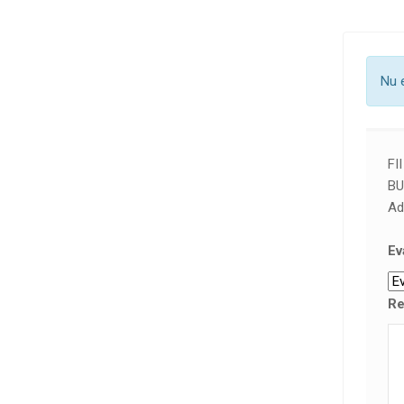
Nu 
FI
BU
Ad
Ev
Re