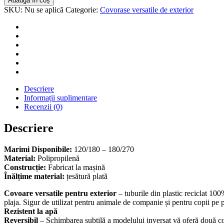
Adaugă în coș
Versatil
SKU:
Nu se aplică
Categorie:
Covorase versatile de exterior
De
Exterior
Model
3
Descriere
Informații suplimentare
Recenzii (0)
Descriere
Marimi Disponibile:
120/180 – 180/270
Material:
Polipropilenă
Construcție:
Fabricat la mașină
Înălțime material:
țesătură plată
Covoare versatile pentru exterior
– tuburile din plastic reciclat 100
plaja. Sigur de utilizat pentru animale de companie și pentru copii pe
Rezistent la apă
Reversibil
– Schimbarea subtilă a modelului inversat vă oferă două cov