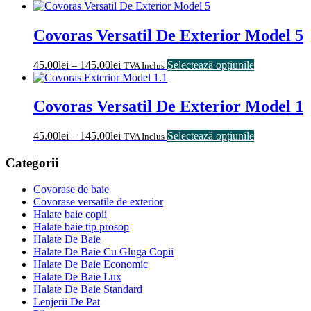
Covoras Versatil De Exterior Model 5
45.00
lei
–
145.00
lei
Selectează opțiunile
TVA Inclus
Covoras Versatil De Exterior Model 1
45.00
lei
–
145.00
lei
Selectează opțiunile
TVA Inclus
Categorii
Covorase de baie
Covorase versatile de exterior
Halate baie copii
Halate baie tip prosop
Halate De Baie
Halate De Baie Cu Gluga Copii
Halate De Baie Economic
Halate De Baie Lux
Halate De Baie Standard
Lenjerii De Pat