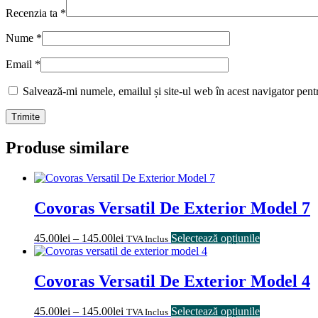
Recenzia ta
*
Nume
*
Email
*
Salvează-mi numele, emailul și site-ul web în acest navigator pent
Produse similare
Covoras Versatil De Exterior Model 7
45.00
lei
–
145.00
lei
Selectează opțiunile
TVA Inclus
Covoras Versatil De Exterior Model 4
45.00
lei
–
145.00
lei
Selectează opțiunile
TVA Inclus