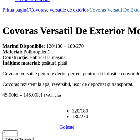
Prima pagină
/
Covorase versatile de exterior
/
Covoras Versatil De Exte
Covoras Versatil De Exterior M
Marimi Disponibile:
120/180 – 180/270
Material:
Polipropilenă
Construcție:
Fabricat la mașină
Înălțime material:
țesătură plată
Covoare versatile pentru exterior perfect pentru a fi folosit ca covor de
Covoraș rezistent la apă, reversibil, ușor de depozitat și transportat.
45.00
lei
–
145.00
lei
TVA Inclus
Selecteaza Dimensiunea
120/180
180/270
Golește
Cantitate
Covoras