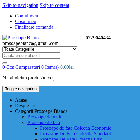
Skip to navigation
Skip to content
Contul meu
Cosul meu
Finalizare comanda
0729646434
prosoapebianca@gmail.com
Cauta
produsul
dorit:
0
Cos Cumparaturi
0 Item(s)-
0.00
lei
Nu ai niciun produs în coș.
Toggle navigation
Acasa
Despre noi
Categorii Prosoape Bianca
Prosoape de maini
Prosoape de fata
Prosoape de fata Colectia Economic
Prosoape De Fata Colectia Standard
Prosoape De Fata Colectia Lux