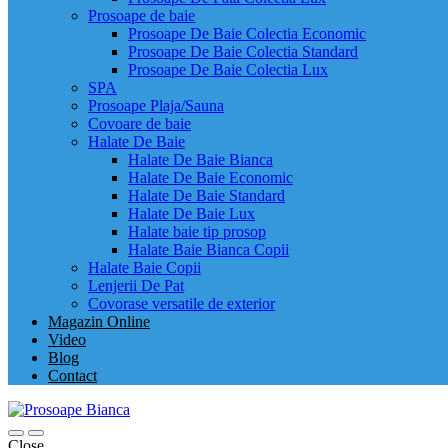
Prosoape de baie
Prosoape De Baie Colectia Economic
Prosoape De Baie Colectia Standard
Prosoape De Baie Colectia Lux
SPA
Prosoape Plaja/Sauna
Covoare de baie
Halate De Baie
Halate De Baie Bianca
Halate De Baie Economic
Halate De Baie Standard
Halate De Baie Lux
Halate baie tip prosop
Halate Baie Bianca Copii
Halate Baie Copii
Lenjerii De Pat
Covorase versatile de exterior
Magazin Online
Video
Blog
Contact
Close