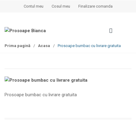
S
S
Contul meu
Cosul meu
Finalizare comanda
k
k
i
i
p
p
t
t
o
o
Prima pagină
/
Acasa
/
Prosoape bumbac cu livrare gratuita
n
c
a
o
v
n
i
t
g
e
a
n
t
t
Prosoape bumbac cu livrare gratuita
i
o
n