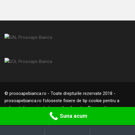
© prosoapebianca.ro - Toate drepturile rezervate 2018 -
prosoapebianca.ro foloseste fisiere de tip cookie pentru a
imbunatati experienta ta pe site-ul nostru. Prin continuarea
navigarii pe prosoapebianca.ro confirmi acceptarea utilizarii
Suna acum
fisierelor cookie conform
Politicii de Cookie.
Caută
M
S