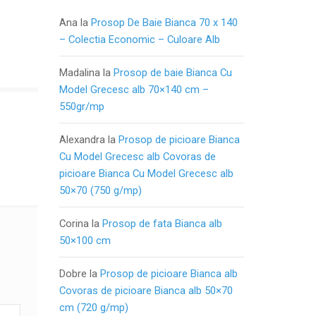
Ana
la
Prosop De Baie Bianca 70 x 140
– Colectia Economic – Culoare Alb
Madalina
la
Prosop de baie Bianca Cu
Model Grecesc alb 70×140 cm –
550gr/mp
Alexandra
la
Prosop de picioare Bianca
Cu Model Grecesc alb Covoras de
picioare Bianca Cu Model Grecesc alb
50×70 (750 g/mp)
Corina
la
Prosop de fata Bianca alb
50×100 cm
Dobre
la
Prosop de picioare Bianca alb
Covoras de picioare Bianca alb 50×70
cm (720 g/mp)