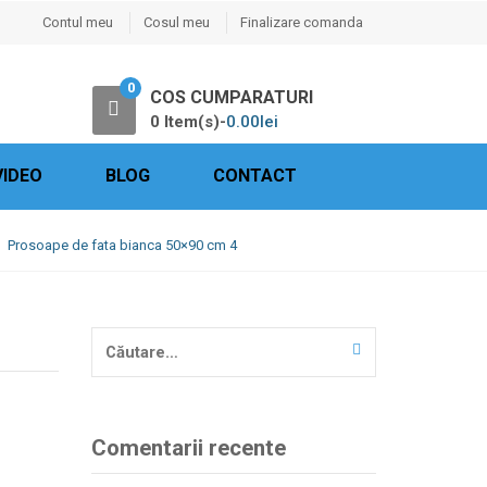
Contul meu
Cosul meu
Finalizare comanda
0
COS CUMPARATURI
0 Item(s)-
0.00
lei
VIDEO
BLOG
CONTACT
Prosoape de fata bianca 50×90 cm 4
Caută
după:
Comentarii recente