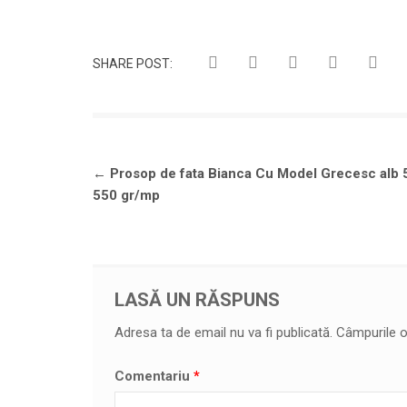
SHARE POST:
Navigare
←
Prosop de fata Bianca Cu Model Grecesc alb
în
550 gr/mp
articole
LASĂ UN RĂSPUNS
Adresa ta de email nu va fi publicată.
Câmpurile o
Comentariu
*