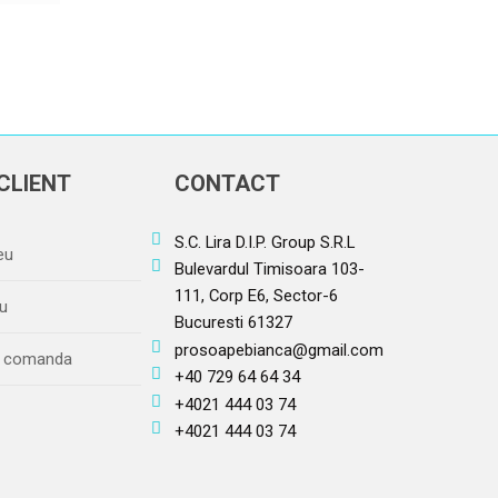
CLIENT
CONTACT
S.C. Lira D.I.P. Group S.R.L
eu
Bulevardul Timisoara 103-
111, Corp E6, Sector-6
u
Bucuresti 61327
prosoapebianca@gmail.com
re comanda
+40 729 64 64 34
+4021 444 03 74
+4021 444 03 74