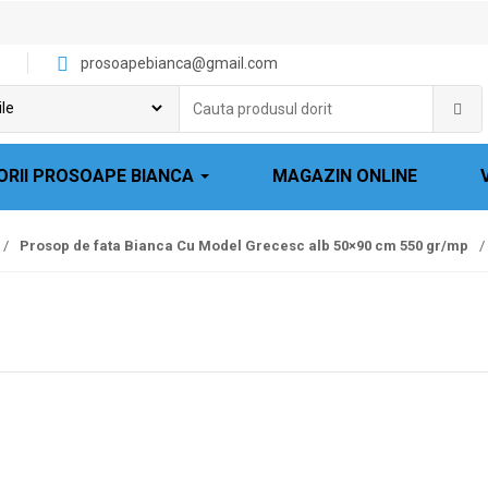
prosoapebianca@gmail.com
Cauta
produsul
dorit:
ORII PROSOAPE BIANCA
MAGAZIN ONLINE
/
Prosop de fata Bianca Cu Model Grecesc alb 50×90 cm 550 gr/mp
/