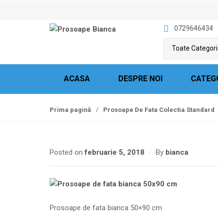
S
S
k
k
0729646434
i
i
p
p
t
t
o
o
n
c
ACASA
DESPRE NOI
CATEG
a
o
v
n
Prima pagină
/
Prosoape De Fata Colectia Standard
i
t
g
e
a
n
t
t
Posted on
februarie 5, 2018
By
bianca
i
o
n
Prosoape de fata bianca 50×90 cm