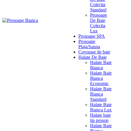
Colectia
Standard
Prosoape
De Baie
Colectia
Lux
Prosoape SPA
Prosoape
Plaja/Sauna
Covorase de baie
Halate De Baie
Halate Baie
Bianca
Halate Baie
Bianca
Economic
Halate Baie
Bianca
Standard
Halate Baie
Bianca Lux
Halate baie
tip prosop
Halate Baie
Bianca