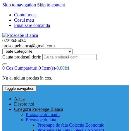
Skip to navigation
Skip to content
Contul meu
Cosul meu
Finalizare comanda
0729646434
prosoapebianca@gmail.com
Cauta produsul dorit:
0
Cos Cumparaturi
0 Item(s)-
0.00
lei
Nu ai niciun produs în coș.
Toggle navigation
Acasa
Despre noi
Categorii Prosoape Bianca
Prosoape de maini
Prosoape de fata
Prosoape de fata Colectia Economic
Prosoape De Fata Colectia Standard