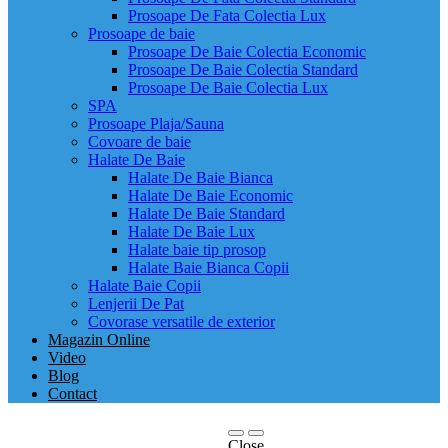
Prosoape De Fata Colectia Lux
Prosoape de baie
Prosoape De Baie Colectia Economic
Prosoape De Baie Colectia Standard
Prosoape De Baie Colectia Lux
SPA
Prosoape Plaja/Sauna
Covoare de baie
Halate De Baie
Halate De Baie Bianca
Halate De Baie Economic
Halate De Baie Standard
Halate De Baie Lux
Halate baie tip prosop
Halate Baie Bianca Copii
Halate Baie Copii
Lenjerii De Pat
Covorase versatile de exterior
Magazin Online
Video
Blog
Contact
Close