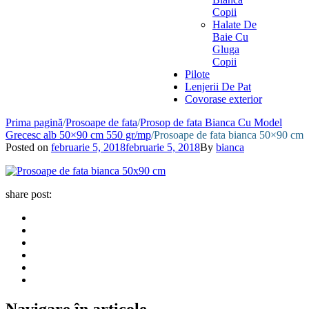
Copii
Halate De
Baie Cu
Gluga
Copii
Pilote
Lenjerii De Pat
Covorase exterior
Prima pagină
/
Prosoape de fata
/
Prosop de fata Bianca Cu Model
Grecesc alb 50×90 cm 550 gr/mp
/
Prosoape de fata bianca 50×90 cm
Posted on
februarie 5, 2018
februarie 5, 2018
By
bianca
share post:
Navigare în articole