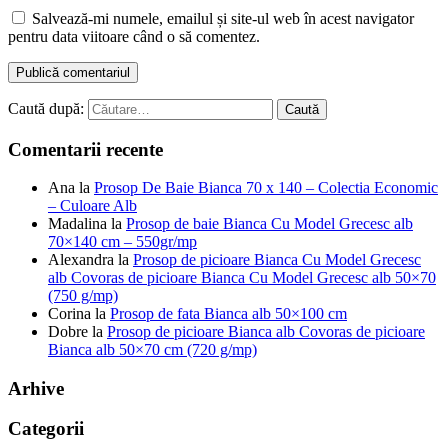
Salvează-mi numele, emailul și site-ul web în acest navigator
pentru data viitoare când o să comentez.
Caută după:
Comentarii recente
Ana
la
Prosop De Baie Bianca 70 x 140 – Colectia Economic
– Culoare Alb
Madalina
la
Prosop de baie Bianca Cu Model Grecesc alb
70×140 cm – 550gr/mp
Alexandra
la
Prosop de picioare Bianca Cu Model Grecesc
alb Covoras de picioare Bianca Cu Model Grecesc alb 50×70
(750 g/mp)
Corina
la
Prosop de fata Bianca alb 50×100 cm
Dobre
la
Prosop de picioare Bianca alb Covoras de picioare
Bianca alb 50×70 cm (720 g/mp)
Arhive
Categorii