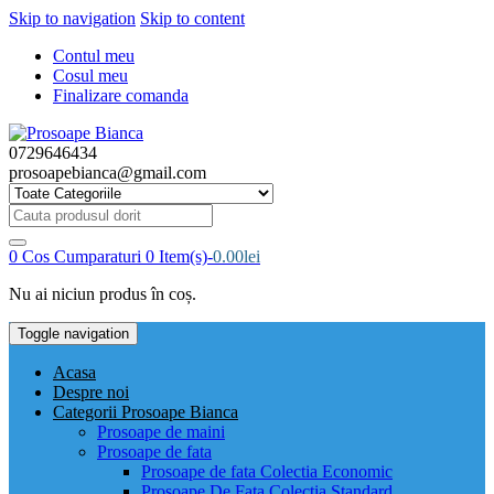
Skip to navigation
Skip to content
Contul meu
Cosul meu
Finalizare comanda
0729646434
prosoapebianca@gmail.com
Cauta
produsul
dorit:
0
Cos Cumparaturi
0 Item(s)-
0.00
lei
Nu ai niciun produs în coș.
Toggle navigation
Acasa
Despre noi
Categorii Prosoape Bianca
Prosoape de maini
Prosoape de fata
Prosoape de fata Colectia Economic
Prosoape De Fata Colectia Standard