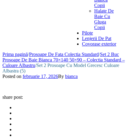
Copii
Halate De
Baie Cu
Gluga
Copii
Pilote
Lenjerii De Pat
Covorase exterior
Prima pagină
/
Prosoape De Fata Colectia Standard
/
Set 2 Buc
Prosoape De Baie Bianca 70×140 50×90 – Colectia Standard –
Culoare Albastru
/
Set 2 Prosoape Cu Model Grecesc Culoare
Albastra (5)
Posted on
februarie 17, 2026
By
bianca
share post: