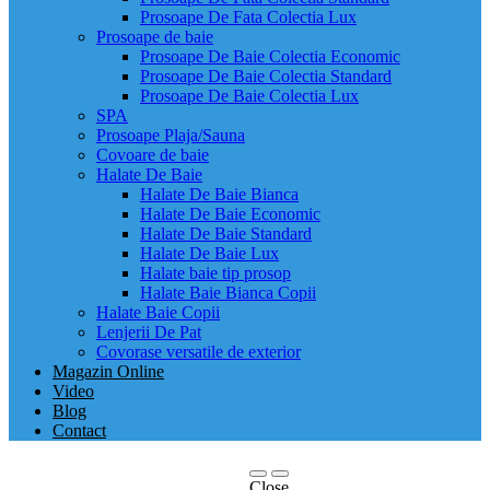
Prosoape De Fata Colectia Lux
Prosoape de baie
Prosoape De Baie Colectia Economic
Prosoape De Baie Colectia Standard
Prosoape De Baie Colectia Lux
SPA
Prosoape Plaja/Sauna
Covoare de baie
Halate De Baie
Halate De Baie Bianca
Halate De Baie Economic
Halate De Baie Standard
Halate De Baie Lux
Halate baie tip prosop
Halate Baie Bianca Copii
Halate Baie Copii
Lenjerii De Pat
Covorase versatile de exterior
Magazin Online
Video
Blog
Contact
Close