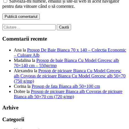
Salvează-mi numele, emailul și site-ul web în acest navigator
pentru data viitoare când o să comentez.
Caută
după:
Comentarii recente
Ana
la
Prosop De Baie Bianca 70 x 140 – Colectia Economic
– Culoare Alb
Madalina
la
Prosop de baie Bianca Cu Model Grecesc alb
70×140 cm – 550gr/mp
Alexandra
la
Prosop de picioare Bianca Cu Model Grecesc
alb Covoras de picioare Bianca Cu Model Grecesc alb 50×70
(750 g/mp)
Corina
la
Prosop de fata Bianca alb 50×100 cm
Dobre
la
Prosop de picioare Bianca alb Covoras de picioare
Bianca alb 50×70 cm (720 g/mp)
Arhive
Categorii