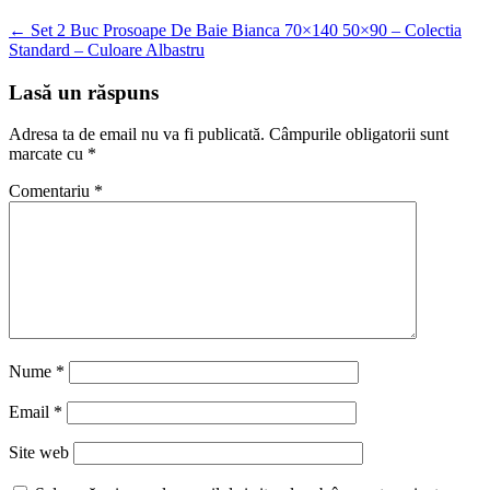
Navigare
←
Set 2 Buc Prosoape De Baie Bianca 70×140 50×90 – Colectia
Standard – Culoare Albastru
în
articole
Lasă un răspuns
Adresa ta de email nu va fi publicată.
Câmpurile obligatorii sunt
marcate cu
*
Comentariu
*
Nume
*
Email
*
Site web