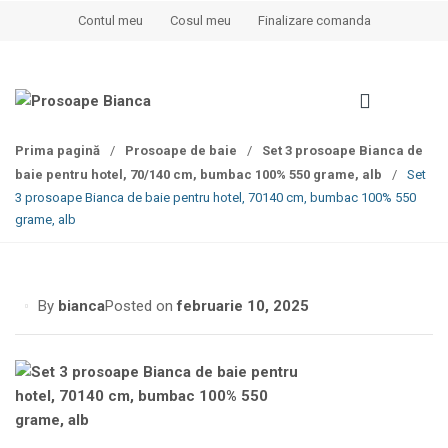
S
S
Contul meu
Cosul meu
Finalizare comanda
k
k
i
i
p
p
t
t
o
o
Prima pagină
/
Prosoape de baie
/
Set 3 prosoape Bianca de
n
c
baie pentru hotel, 70/140 cm, bumbac 100% 550 grame, alb
/
Set
a
o
3 prosoape Bianca de baie pentru hotel, 70140 cm, bumbac 100% 550
v
n
grame, alb
i
t
g
e
a
n
t
t
By
bianca
Posted on
februarie 10, 2025
i
o
n