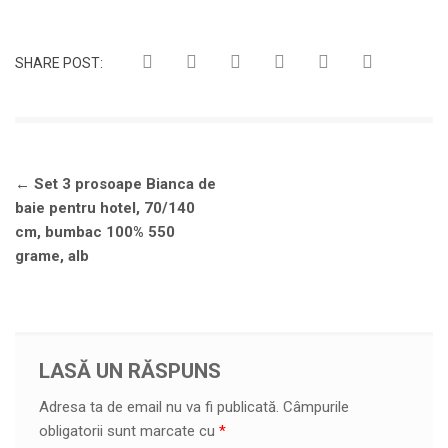
SHARE POST:
Navigare
←
Set 3 prosoape Bianca de
în
baie pentru hotel, 70/140
articole
cm, bumbac 100% 550
grame, alb
LASĂ UN RĂSPUNS
Adresa ta de email nu va fi publicată.
Câmpurile
obligatorii sunt marcate cu
*