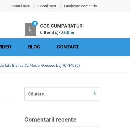
Contul meu
Cosul meu
Finalizare comanda
0
COS CUMPARATURI
0 Item(s)-
0.00
lei
VIDEO
BLOG
CONTACT
de fata Bianca Cu Model Grecesc bej 70×140 (5)
Caută
după:
Comentarii recente