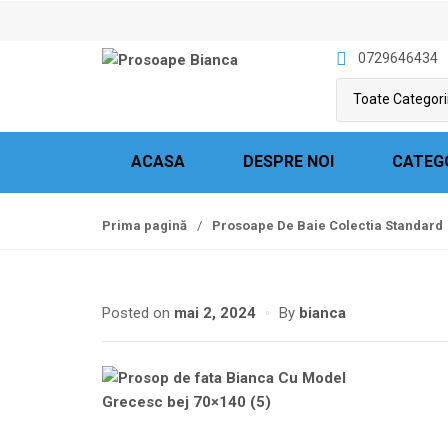
S
S
k
k
0729646434
i
i
p
p
t
t
o
o
n
c
ACASA
DESPRE NOI
CATEG
a
o
v
n
Prima pagină
/
Prosoape De Baie Colectia Standard
i
t
g
e
a
n
t
t
Posted on
mai 2, 2024
By
bianca
i
o
n