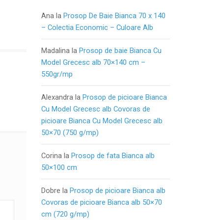
Ana
la
Prosop De Baie Bianca 70 x 140
– Colectia Economic – Culoare Alb
Madalina
la
Prosop de baie Bianca Cu
Model Grecesc alb 70×140 cm –
550gr/mp
Alexandra
la
Prosop de picioare Bianca
Cu Model Grecesc alb Covoras de
picioare Bianca Cu Model Grecesc alb
50×70 (750 g/mp)
Corina
la
Prosop de fata Bianca alb
50×100 cm
Dobre
la
Prosop de picioare Bianca alb
Covoras de picioare Bianca alb 50×70
cm (720 g/mp)