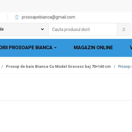
prosoapebianca@gmail.com
Cauta
produsul
dorit:
ORII PROSOAPE BIANCA
MAGAZIN ONLINE
/
Prosop de baie Bianca Cu Model Grecesc bej 70×140 cm
/
Prosop 