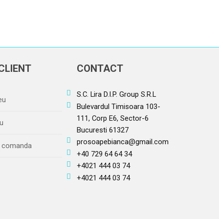
CLIENT
CONTACT
S.C. Lira D.I.P. Group S.R.L
eu
Bulevardul Timisoara 103-
111, Corp E6, Sector-6
u
Bucuresti 61327
prosoapebianca@gmail.com
re comanda
+40 729 64 64 34
+4021 444 03 74
+4021 444 03 74