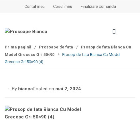
S
S
Contul meu
Cosul meu
Finalizare comanda
k
k
i
i
p
p
t
t
o
o
Prima pagină
/
Prosoape de fata
/
Prosop de fata Bianca Cu
n
c
Model Grecesc Gri 50×90
/
Prosop de fata Bianca Cu Model
a
o
Grecesc Gri 50×90 (4)
v
n
i
t
g
e
a
n
By
bianca
Posted on
mai 2, 2024
t
t
i
o
n