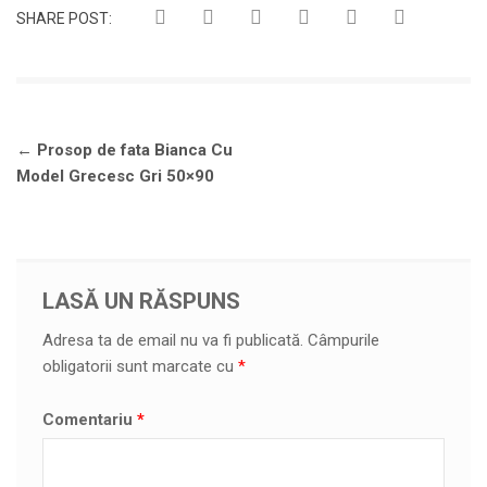
SHARE POST:
Navigare
←
Prosop de fata Bianca Cu
în
Model Grecesc Gri 50×90
articole
LASĂ UN RĂSPUNS
Adresa ta de email nu va fi publicată.
Câmpurile
obligatorii sunt marcate cu
*
Comentariu
*