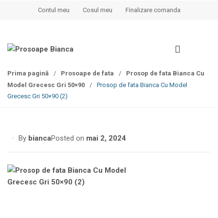
S
S
Contul meu
Cosul meu
Finalizare comanda
k
k
i
i
p
p
t
t
o
o
Prima pagină
/
Prosoape de fata
/
Prosop de fata Bianca Cu
n
c
Model Grecesc Gri 50×90
/
Prosop de fata Bianca Cu Model
a
o
Grecesc Gri 50×90 (2)
v
n
i
t
g
e
a
n
By
bianca
Posted on
mai 2, 2024
t
t
i
o
n