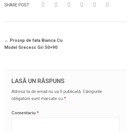
SHARE POST:
Navigare
←
Prosop de fata Bianca Cu
în
Model Grecesc Gri 50×90
articole
LASĂ UN RĂSPUNS
Adresa ta de email nu va fi publicată.
Câmpurile
obligatorii sunt marcate cu
*
Comentariu
*