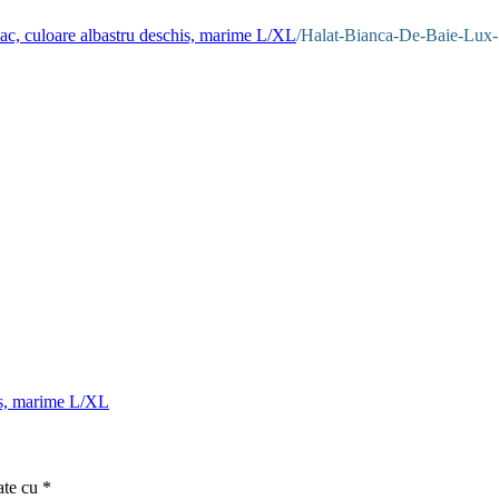
ac, culoare albastru deschis, marime L/XL
/
Halat-Bianca-De-Baie-Lux-
is, marime L/XL
ate cu
*