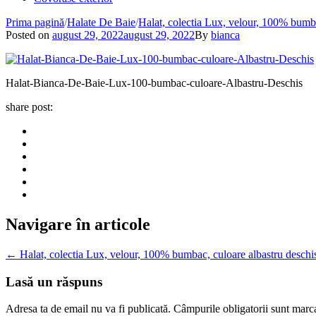
Prima pagină
/
Halate De Baie
/
Halat, colectia Lux, velour, 100% bumb
Posted on
august 29, 2022
august 29, 2022
By
bianca
Halat-Bianca-De-Baie-Lux-100-bumbac-culoare-Albastru-Deschis
share post:
Navigare în articole
←
Halat, colectia Lux, velour, 100% bumbac, culoare albastru desch
Lasă un răspuns
Adresa ta de email nu va fi publicată.
Câmpurile obligatorii sunt marc