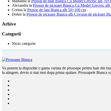
Madalina
la
Prosop de baie Bianca Cu Model Grecesc alb 70×
Alexandra
la
Prosop de picioare Bianca Cu Model Grecesc alb
Corina
la
Prosop de fata Bianca alb 50×100 cm
Dobre
la
Prosop de picioare Bianca alb Covoras de picioare B
Arhive
Categorii
Nicio categorie
Va punem la dispozitie o gama variata de prosoape pentru baie din bum
la atingere, devin si mai moi dupa prima spalare. Prosoapele Bianca su