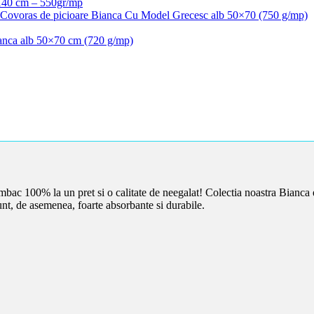
140 cm – 550gr/mp
 Covoras de picioare Bianca Cu Model Grecesc alb 50×70 (750 g/mp)
ianca alb 50×70 cm (720 g/mp)
bac 100% la un pret si o calitate de neegalat! Colectia noastra Bianca 
nt, de asemenea, foarte absorbante si durabile.