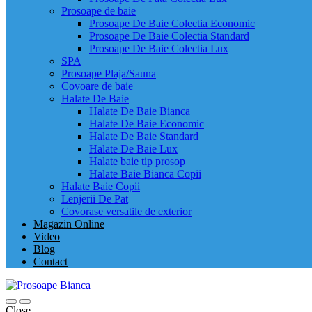
Prosoape de baie
Prosoape De Baie Colectia Economic
Prosoape De Baie Colectia Standard
Prosoape De Baie Colectia Lux
SPA
Prosoape Plaja/Sauna
Covoare de baie
Halate De Baie
Halate De Baie Bianca
Halate De Baie Economic
Halate De Baie Standard
Halate De Baie Lux
Halate baie tip prosop
Halate Baie Bianca Copii
Halate Baie Copii
Lenjerii De Pat
Covorase versatile de exterior
Magazin Online
Video
Blog
Contact
Close