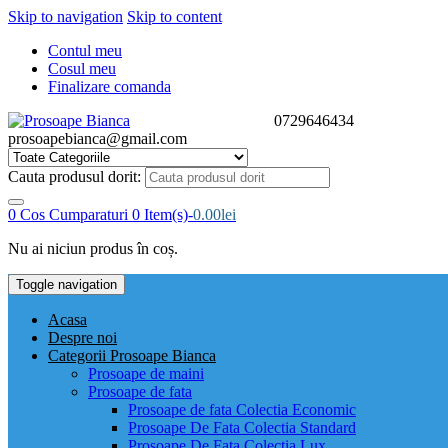
Skip to navigation
Skip to content
Contul meu
Cosul meu
Finalizare comanda
0729646434
prosoapebianca@gmail.com
Cauta produsul dorit:
0
Cos Cumparaturi
0 Item(s)-
0.00
lei
Nu ai niciun produs în coș.
Toggle navigation
Acasa
Despre noi
Categorii Prosoape Bianca
Prosoape de maini
Prosoape de fata
Prosoape de fata Colectia Economic
Prosoape De Fata Colectia Standard
Prosoape De Fata Colectia Lux