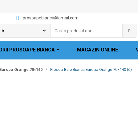
prosoapebianca@gmail.com
Cauta
produsul
dorit:
ORII PROSOAPE BIANCA
MAGAZIN ONLINE
Europa Orange 70×140
/
Prosop Baie Bianca Europa Orange 70×140 (6)