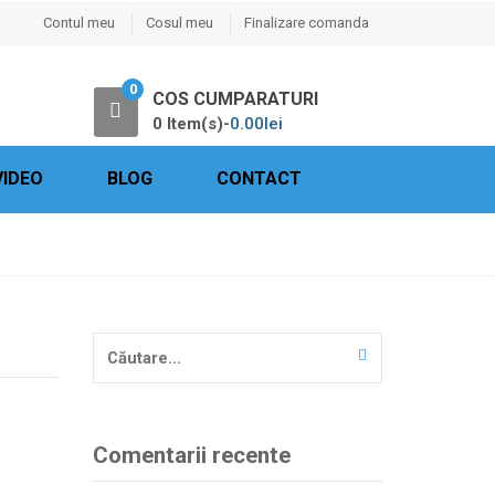
Contul meu
Cosul meu
Finalizare comanda
0
COS CUMPARATURI
0 Item(s)-
0.00
lei
VIDEO
BLOG
CONTACT
Caută
după:
Comentarii recente