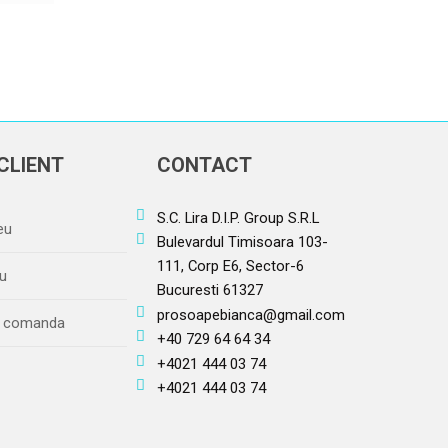
CLIENT
CONTACT
S.C. Lira D.I.P. Group S.R.L
eu
Bulevardul Timisoara 103-
111, Corp E6, Sector-6
u
Bucuresti 61327
prosoapebianca@gmail.com
re comanda
+40 729 64 64 34
+4021 444 03 74
+4021 444 03 74