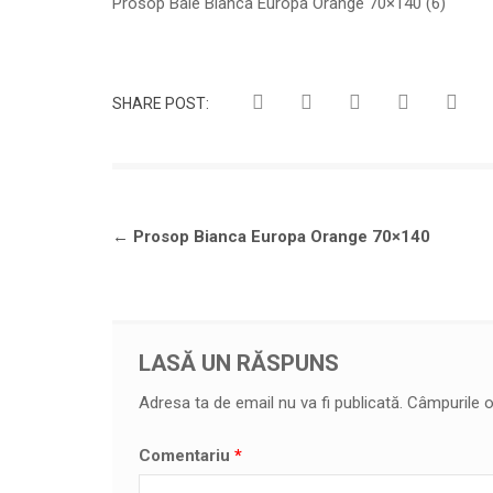
Prosop Baie Bianca Europa Orange 70×140 (6)
SHARE POST:
Navigare
←
Prosop Bianca Europa Orange 70×140
în
articole
LASĂ UN RĂSPUNS
Adresa ta de email nu va fi publicată.
Câmpurile o
Comentariu
*