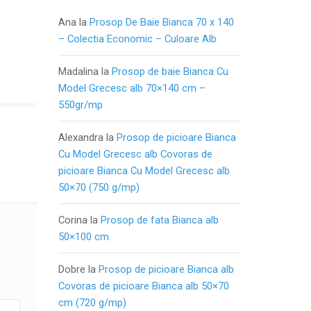
Ana
la
Prosop De Baie Bianca 70 x 140
– Colectia Economic – Culoare Alb
Madalina
la
Prosop de baie Bianca Cu
Model Grecesc alb 70×140 cm –
550gr/mp
Alexandra
la
Prosop de picioare Bianca
Cu Model Grecesc alb Covoras de
picioare Bianca Cu Model Grecesc alb
50×70 (750 g/mp)
Corina
la
Prosop de fata Bianca alb
50×100 cm
Dobre
la
Prosop de picioare Bianca alb
Covoras de picioare Bianca alb 50×70
cm (720 g/mp)