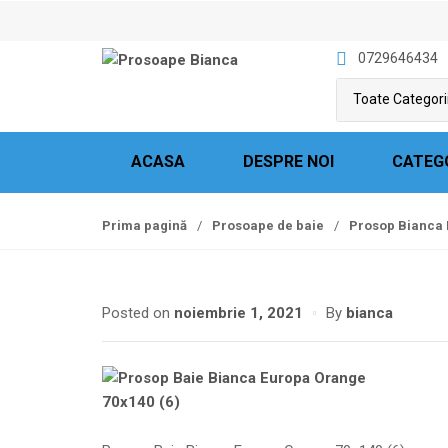
S
S
k
k
0729646434
i
i
p
p
t
t
o
o
n
c
ACASA
DESPRE NOI
CATEG
a
o
v
n
Prima pagină
/
Prosoape de baie
/
Prosop Bianca 
i
t
g
e
a
n
t
t
Posted on
noiembrie 1, 2021
By
bianca
i
o
n