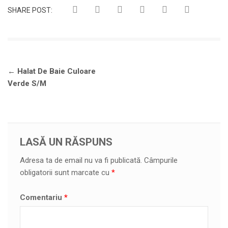
SHARE POST:
Navigare
←
Halat De Baie Culoare
în
Verde S/M
articole
LASĂ UN RĂSPUNS
Adresa ta de email nu va fi publicată.
Câmpurile
obligatorii sunt marcate cu
*
Comentariu
*