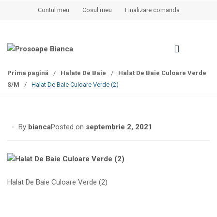
S
S
Contul meu
Cosul meu
Finalizare comanda
k
k
i
i
p
p
t
t
o
o
Prima pagină
/
Halate De Baie
/
Halat De Baie Culoare Verde
n
c
S/M
/
Halat De Baie Culoare Verde (2)
a
o
v
n
i
t
g
e
By
bianca
Posted on
septembrie 2, 2021
a
n
t
t
i
o
n
Halat De Baie Culoare Verde (2)