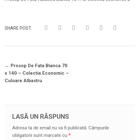
SHARE POST:
Navigare
←
Prosop De Fata Bianca 70
în
x 140 – Colectia Economic –
articole
Culoare Albastru
LASĂ UN RĂSPUNS
Adresa ta de email nu va fi publicată.
Câmpurile
obligatorii sunt marcate cu
*