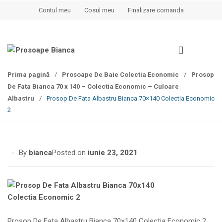
S
S
Contul meu
Cosul meu
Finalizare comanda
k
k
i
i
p
p
t
t
o
o
Prima pagină
/
Prosoape De Baie Colectia Economic
/
Prosop
n
c
De Fata Bianca 70 x 140 – Colectia Economic – Culoare
a
o
Albastru
/
Prosop De Fata Albastru Bianca 70×140 Colectia Economic
v
n
2
i
t
g
e
a
n
t
t
By
bianca
Posted on
iunie 23, 2021
i
o
n
Prosop De Fata Albastru Bianca 70×140 Colectia Economic 2