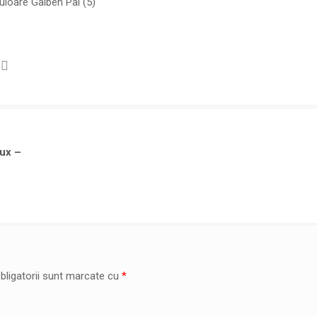
loare Galben Pai (5)
ux –
bligatorii sunt marcate cu
*