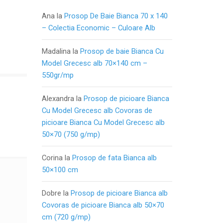
Ana
la
Prosop De Baie Bianca 70 x 140
– Colectia Economic – Culoare Alb
Madalina
la
Prosop de baie Bianca Cu
Model Grecesc alb 70×140 cm –
550gr/mp
Alexandra
la
Prosop de picioare Bianca
Cu Model Grecesc alb Covoras de
picioare Bianca Cu Model Grecesc alb
50×70 (750 g/mp)
Corina
la
Prosop de fata Bianca alb
50×100 cm
Dobre
la
Prosop de picioare Bianca alb
Covoras de picioare Bianca alb 50×70
cm (720 g/mp)