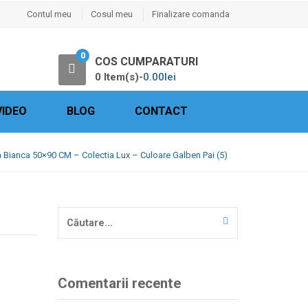
Contul meu
Cosul meu
Finalizare comanda
0
COS CUMPARATURI
0 Item(s)-
0.00
lei
VIDEO
BLOG
CONTACT
 Bianca 50×90 CM – Colectia Lux – Culoare Galben Pai (5)
Caută
după:
Comentarii recente