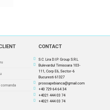
CLIENT
CONTACT
S.C. Lira D.I.P. Group S.R.L
eu
Bulevardul Timisoara 103-
111, Corp E6, Sector-6
u
Bucuresti 61327
prosoapebianca@gmail.com
re comanda
+40 729 64 64 34
+4021 444 03 74
+4021 444 03 74