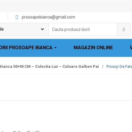
prosoapebianca@gmail.com
Cauta
produsul
dorit:
ORII PROSOAPE BIANCA
MAGAZIN ONLINE
Bianca 50×90 CM – Colectia Lux – Culoare Galben Pai
/
Prosop De Fata