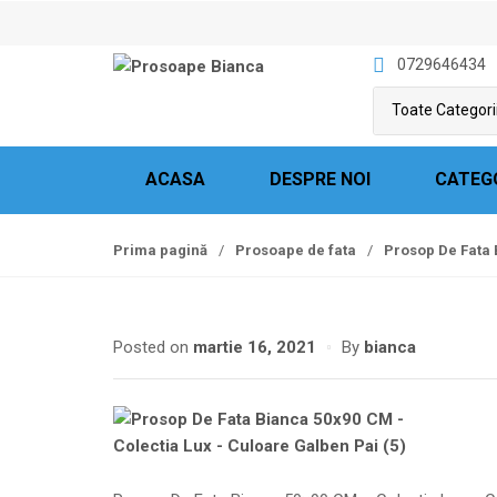
S
S
k
k
0729646434
i
i
p
p
t
t
o
o
n
c
ACASA
DESPRE NOI
CATEG
a
o
v
n
Prima pagină
/
Prosoape de fata
/
Prosop De Fata 
i
t
g
e
a
n
t
t
Posted on
martie 16, 2021
By
bianca
i
o
n