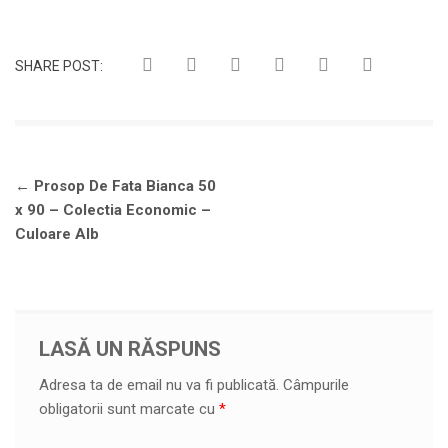
SHARE POST:
Navigare
←
Prosop De Fata Bianca 50
în
x 90 – Colectia Economic –
articole
Culoare Alb
LASĂ UN RĂSPUNS
Adresa ta de email nu va fi publicată.
Câmpurile
obligatorii sunt marcate cu
*