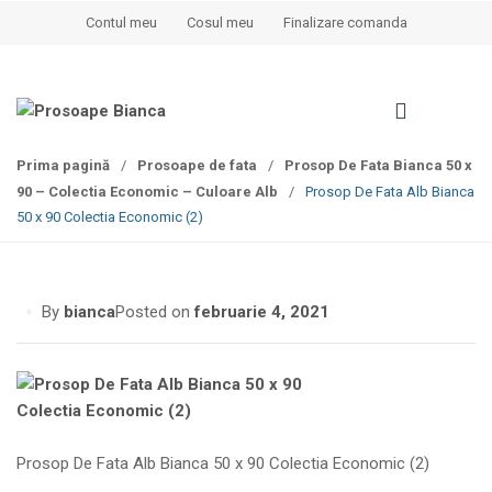
S
S
Contul meu
Cosul meu
Finalizare comanda
k
k
i
i
p
p
t
t
o
o
Prima pagină
/
Prosoape de fata
/
Prosop De Fata Bianca 50 x
n
c
90 – Colectia Economic – Culoare Alb
/
Prosop De Fata Alb Bianca
a
o
50 x 90 Colectia Economic (2)
v
n
i
t
g
e
a
n
By
bianca
Posted on
februarie 4, 2021
t
t
i
o
n
Prosop De Fata Alb Bianca 50 x 90 Colectia Economic (2)