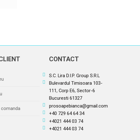
CLIENT
CONTACT
S.C. Lira D.I.P. Group S.R.L
eu
Bulevardul Timisoara 103-
111, Corp E6, Sector-6
u
Bucuresti 61327
prosoapebianca@gmail.com
re comanda
+40 729 64 64 34
+4021 444 03 74
+4021 444 03 74