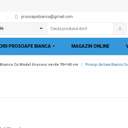
prosoapebianca@gmail.com
Cauta
produsul
dorit:
ORII PROSOAPE BIANCA
MAGAZIN ONLINE
 Bianca Cu Model Grecesc verde 70×140 cm
/
Prosop de baie Bianca Cu