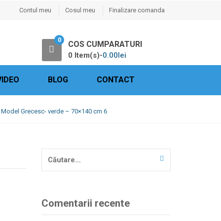
Contul meu
Cosul meu
Finalizare comanda
0
COS CUMPARATURI
0 Item(s)-
0.00
lei
VIDEO
BLOG
CONTACT
 Model Grecesc- verde – 70×140 cm 6
Caută
după:
Comentarii recente