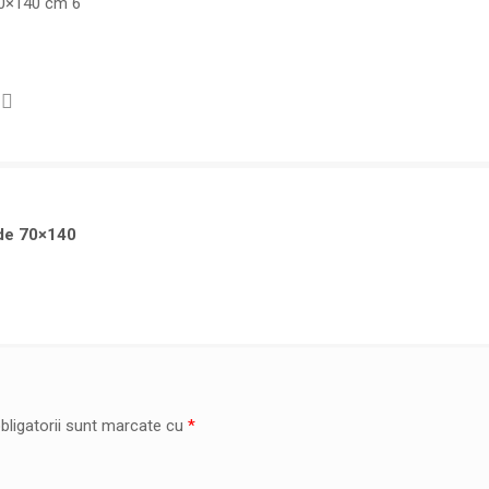
70×140 cm 6
de 70×140
bligatorii sunt marcate cu
*