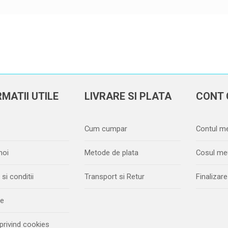
MATII UTILE
LIVRARE SI PLATA
CONT 
Cum cumpar
Contul m
noi
Metode de plata
Cosul me
si conditii
Transport si Retur
Finaliza
ie
 privind cookies