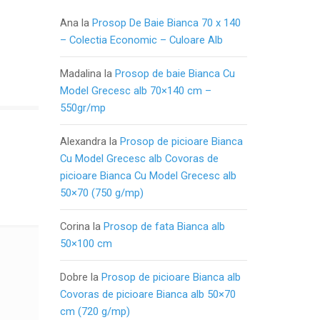
Ana
la
Prosop De Baie Bianca 70 x 140
– Colectia Economic – Culoare Alb
Madalina
la
Prosop de baie Bianca Cu
Model Grecesc alb 70×140 cm –
550gr/mp
Alexandra
la
Prosop de picioare Bianca
Cu Model Grecesc alb Covoras de
picioare Bianca Cu Model Grecesc alb
50×70 (750 g/mp)
Corina
la
Prosop de fata Bianca alb
50×100 cm
Dobre
la
Prosop de picioare Bianca alb
Covoras de picioare Bianca alb 50×70
cm (720 g/mp)