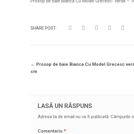
Prosop de baie Bianca Cu Model Grecesc- verde – 
SHARE POST:
Navigare
←
Prosop de baie Bianca Cu Model Grecesc ver
în
cm
articole
LASĂ UN RĂSPUNS
Adresa ta de email nu va fi publicată.
Câmpurile o
Comentariu
*