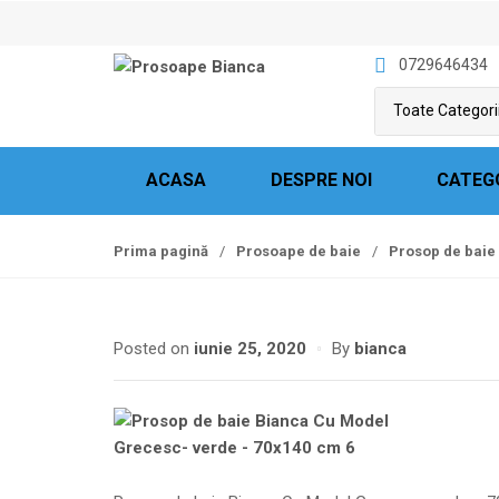
S
S
k
k
0729646434
i
i
p
p
t
t
o
o
n
c
ACASA
DESPRE NOI
CATEG
a
o
v
n
Prima pagină
/
Prosoape de baie
/
Prosop de baie
i
t
g
e
a
n
t
t
Posted on
iunie 25, 2020
By
bianca
i
o
n