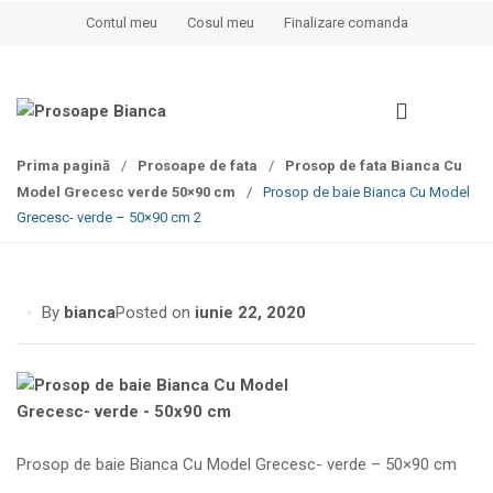
S
S
Contul meu
Cosul meu
Finalizare comanda
k
k
i
i
p
p
t
t
o
o
Prima pagină
/
Prosoape de fata
/
Prosop de fata Bianca Cu
n
c
Model Grecesc verde 50×90 cm
/
Prosop de baie Bianca Cu Model
a
o
Grecesc- verde – 50×90 cm 2
v
n
i
t
g
e
a
n
By
bianca
Posted on
iunie 22, 2020
t
t
i
o
n
Prosop de baie Bianca Cu Model Grecesc- verde – 50×90 cm