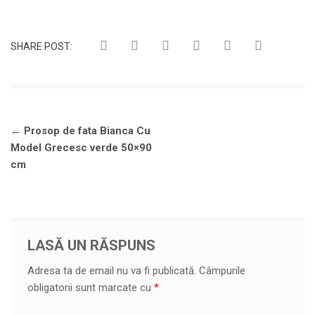
SHARE POST:
Navigare
←
Prosop de fata Bianca Cu
în
Model Grecesc verde 50×90
articole
cm
LASĂ UN RĂSPUNS
Adresa ta de email nu va fi publicată.
Câmpurile
obligatorii sunt marcate cu
*