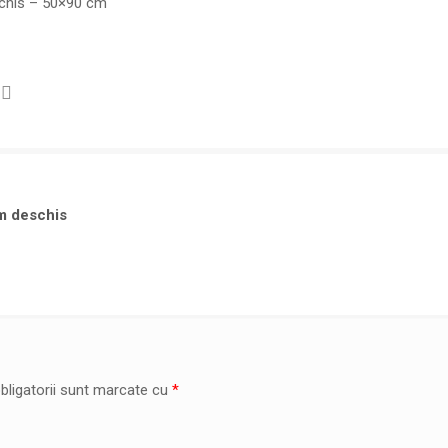
chis – 50×90 cm
m deschis
bligatorii sunt marcate cu
*