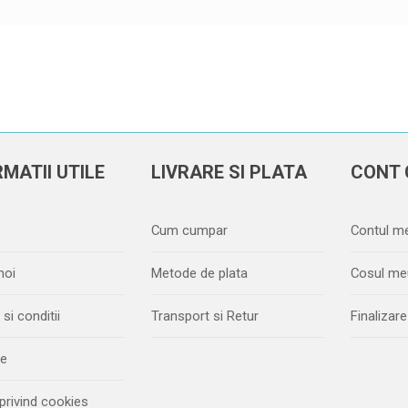
MATII UTILE
LIVRARE SI PLATA
CONT 
Cum cumpar
Contul m
noi
Metode de plata
Cosul me
si conditii
Transport si Retur
Finaliza
ie
 privind cookies