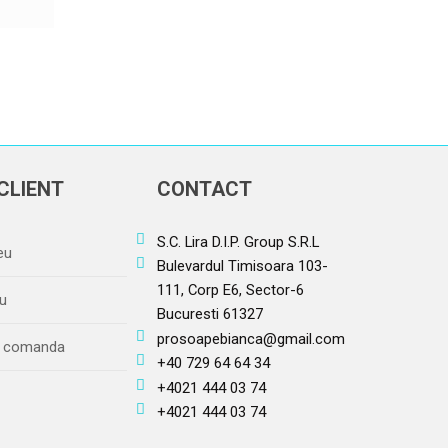
CLIENT
CONTACT
S.C. Lira D.I.P. Group S.R.L
eu
Bulevardul Timisoara 103-
111, Corp E6, Sector-6
u
Bucuresti 61327
prosoapebianca@gmail.com
re comanda
+40 729 64 64 34
+4021 444 03 74
+4021 444 03 74