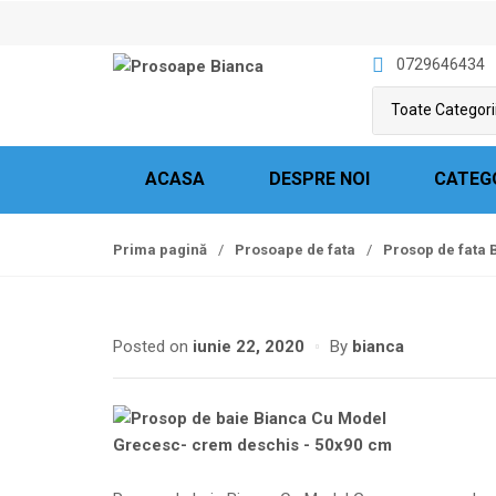
S
S
k
k
0729646434
i
i
p
p
t
t
o
o
n
c
ACASA
DESPRE NOI
CATEG
a
o
v
n
Prima pagină
/
Prosoape de fata
/
Prosop de fata
i
t
g
e
a
n
t
t
Posted on
iunie 22, 2020
By
bianca
i
o
n