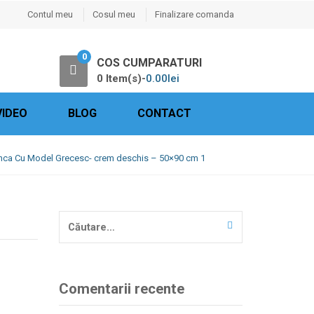
Contul meu
Cosul meu
Finalizare comanda
0
COS CUMPARATURI
0 Item(s)-
0.00
lei
VIDEO
BLOG
CONTACT
anca Cu Model Grecesc- crem deschis – 50×90 cm 1
Caută
după:
Comentarii recente