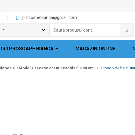
prosoapebianca@gmail.com
Cauta
produsul
dorit:
ORII PROSOAPE BIANCA
MAGAZIN ONLINE
 Bianca Cu Model Grecesc crem deschis 50×90 cm
/
Prosop de baie Bi