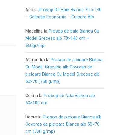
Ana
la
Prosop De Baie Bianca 70 x 140
– Colectia Economic – Culoare Alb
Madalina
la
Prosop de baie Bianca Cu
Model Grecesc alb 70×140 cm –
550gr/mp
Alexandra
la
Prosop de picioare Bianca
Cu Model Grecesc alb Covoras de
picioare Bianca Cu Model Grecesc alb
50×70 (750 g/mp)
Corina
la
Prosop de fata Bianca alb
50×100 cm
Dobre
la
Prosop de picioare Bianca alb
Covoras de picioare Bianca alb 50×70
cm (720 g/mp)