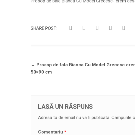
Prosop de baie Bianca Cu Model Grecesc- crem des
SHARE POST:
Navigare
←
Prosop de fata Bianca Cu Model Grecesc cre
în
50×90 cm
articole
LASĂ UN RĂSPUNS
Adresa ta de email nu va fi publicată.
Câmpurile o
Comentariu
*