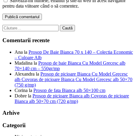
Salvează-mi numele, emailul și site-ul web în acest navigator
pentru data viitoare când o să comentez.
Caută
după:
Comentarii recente
Ana
la
Prosop De Baie Bianca 70 x 140 – Colectia Economic
– Culoare Alb
Madalina
la
Prosop de baie Bianca Cu Model Grecesc alb
70×140 cm – 550gr/mp
Alexandra
la
Prosop de picioare Bianca Cu Model Grecesc
alb Covoras de picioare Bianca Cu Model Grecesc alb 50×70
(750 g/mp)
Corina
la
Prosop de fata Bianca alb 50×100 cm
Dobre
la
Prosop de picioare Bianca alb Covoras de picioare
Bianca alb 50×70 cm (720 g/mp)
Arhive
Categorii