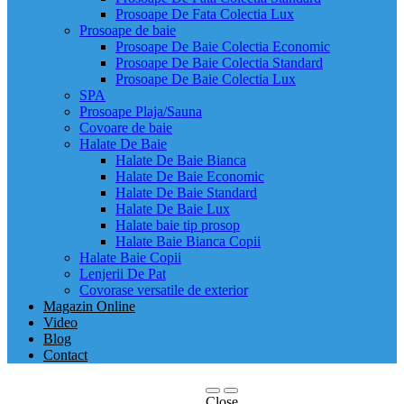
Prosoape De Fata Colectia Lux
Prosoape de baie
Prosoape De Baie Colectia Economic
Prosoape De Baie Colectia Standard
Prosoape De Baie Colectia Lux
SPA
Prosoape Plaja/Sauna
Covoare de baie
Halate De Baie
Halate De Baie Bianca
Halate De Baie Economic
Halate De Baie Standard
Halate De Baie Lux
Halate baie tip prosop
Halate Baie Bianca Copii
Halate Baie Copii
Lenjerii De Pat
Covorase versatile de exterior
Magazin Online
Video
Blog
Contact
Close