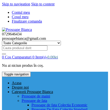
Skip to navigation
Skip to content
Contul meu
Cosul meu
Finalizare comanda
0729646434
prosoapebianca@gmail.com
Cauta
produsul
dorit:
0
Cos Cumparaturi
0 Item(s)-
0.00
lei
Nu ai niciun produs în coș.
Toggle navigation
Acasa
Despre noi
Categorii Prosoape Bianca
Prosoape de maini
Prosoape de fata
Prosoape de fata Colectia Economic
Prosoape De Fata Colectia Standard