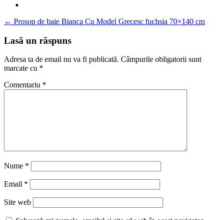
Navigare
←
Prosop de baie Bianca Cu Model Grecesc fuchsia 70×140 cm
în
Lasă un răspuns
articole
Adresa ta de email nu va fi publicată.
Câmpurile obligatorii sunt
marcate cu
*
Comentariu
*
Nume
*
Email
*
Site web