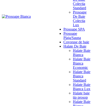
Colectia
Standard
Prosoape
De Baie
Colectia
Lux
Prosoape SPA
Prosoape
Plaja/Sauna
Covorase de baie
Halate De Baie
Halate Baie
Bianca
Halate Baie
Bianca
Economic
Halate Baie
Bianca
Standard
Halate Baie
Bianca Lux
Halate baie
tip prosop
Halate Baie
Bianca