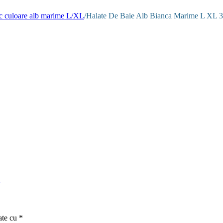
c culoare alb marime L/XL
/
Halate De Baie Alb Bianca Marime L XL 3
L
ate cu
*