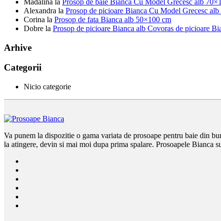
Madalina
la
Prosop de baie Bianca Cu Model Grecesc alb 70×
Alexandra
la
Prosop de picioare Bianca Cu Model Grecesc alb
Corina
la
Prosop de fata Bianca alb 50×100 cm
Dobre
la
Prosop de picioare Bianca alb Covoras de picioare B
Arhive
Categorii
Nicio categorie
Va punem la dispozitie o gama variata de prosoape pentru baie din bum
la atingere, devin si mai moi dupa prima spalare. Prosoapele Bianca su