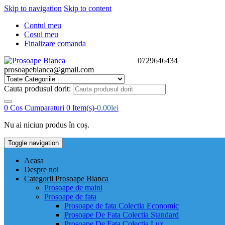
Skip to navigation
Skip to content
Contul meu
Cosul meu
Finalizare comanda
0729646434
prosoapebianca@gmail.com
Cauta produsul dorit:
0
Cos Cumparaturi
0 Item(s)-
0.00
lei
Nu ai niciun produs în coș.
Toggle navigation
Acasa
Despre noi
Categorii Prosoape Bianca
Prosoape de maini
Prosoape de fata
Prosoape de fata Colectia Economic
Prosoape De Fata Colectia Standard
Prosoape De Fata Colectia Lux