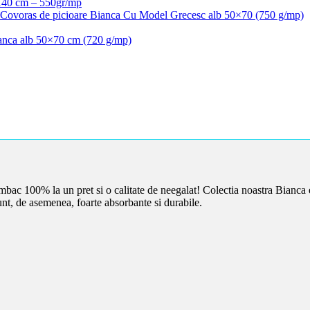
140 cm – 550gr/mp
 Covoras de picioare Bianca Cu Model Grecesc alb 50×70 (750 g/mp)
ianca alb 50×70 cm (720 g/mp)
bac 100% la un pret si o calitate de neegalat! Colectia noastra Bianca 
nt, de asemenea, foarte absorbante si durabile.