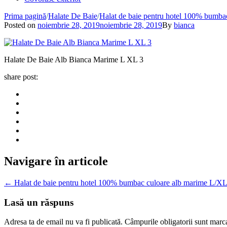
Prima pagină
/
Halate De Baie
/
Halat de baie pentru hotel 100% bumba
Posted on
noiembrie 28, 2019
noiembrie 28, 2019
By
bianca
Halate De Baie Alb Bianca Marime L XL 3
share post:
Navigare în articole
←
Halat de baie pentru hotel 100% bumbac culoare alb marime L/X
Lasă un răspuns
Adresa ta de email nu va fi publicată.
Câmpurile obligatorii sunt marc