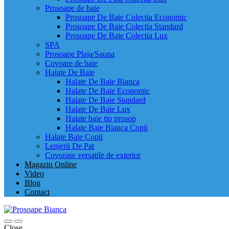
Prosoape de baie
Prosoape De Baie Colectia Economic
Prosoape De Baie Colectia Standard
Prosoape De Baie Colectia Lux
SPA
Prosoape Plaja/Sauna
Covoare de baie
Halate De Baie
Halate De Baie Bianca
Halate De Baie Economic
Halate De Baie Standard
Halate De Baie Lux
Halate baie tip prosop
Halate Baie Bianca Copii
Halate Baie Copii
Lenjerii De Pat
Covorase versatile de exterior
Magazin Online
Video
Blog
Contact
Close