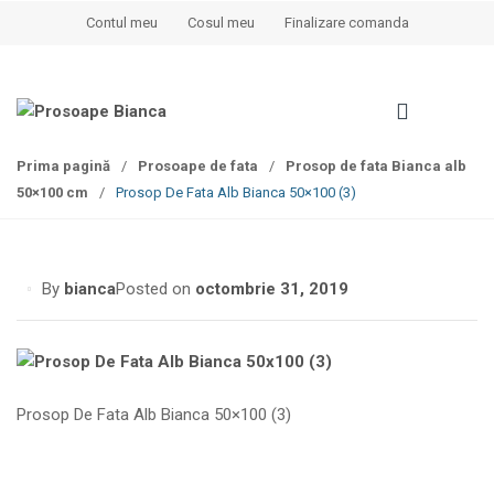
S
S
Contul meu
Cosul meu
Finalizare comanda
k
k
i
i
p
p
t
t
o
o
Prima pagină
/
Prosoape de fata
/
Prosop de fata Bianca alb
n
c
50×100 cm
/
Prosop De Fata Alb Bianca 50×100 (3)
a
o
v
n
i
t
g
e
By
bianca
Posted on
octombrie 31, 2019
a
n
t
t
i
o
n
Prosop De Fata Alb Bianca 50×100 (3)