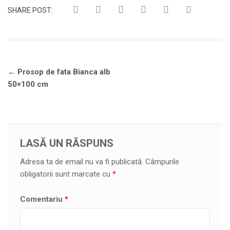
SHARE POST:
Navigare
←
Prosop de fata Bianca alb
în
50×100 cm
articole
LASĂ UN RĂSPUNS
Adresa ta de email nu va fi publicată.
Câmpurile
obligatorii sunt marcate cu
*
Comentariu
*