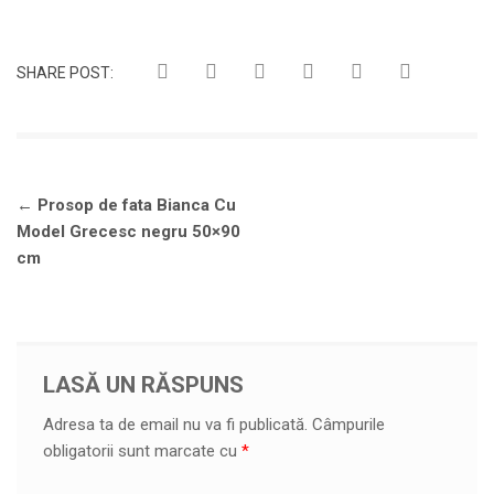
SHARE POST:
Navigare
←
Prosop de fata Bianca Cu
în
Model Grecesc negru 50×90
articole
cm
LASĂ UN RĂSPUNS
Adresa ta de email nu va fi publicată.
Câmpurile
obligatorii sunt marcate cu
*