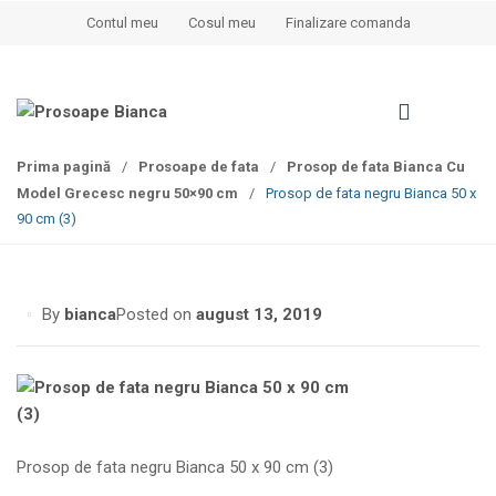
S
S
Contul meu
Cosul meu
Finalizare comanda
k
k
i
i
p
p
t
t
o
o
Prima pagină
/
Prosoape de fata
/
Prosop de fata Bianca Cu
n
c
Model Grecesc negru 50×90 cm
/
Prosop de fata negru Bianca 50 x
a
o
90 cm (3)
v
n
i
t
g
e
a
n
By
bianca
Posted on
august 13, 2019
t
t
i
o
n
Prosop de fata negru Bianca 50 x 90 cm (3)