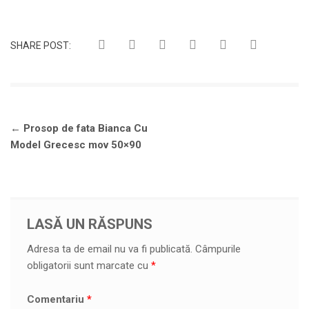
SHARE POST:
Navigare
←
Prosop de fata Bianca Cu
în
Model Grecesc mov 50×90
articole
LASĂ UN RĂSPUNS
Adresa ta de email nu va fi publicată.
Câmpurile
obligatorii sunt marcate cu
*
Comentariu
*