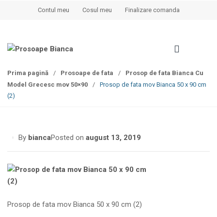
S
S
Contul meu
Cosul meu
Finalizare comanda
k
k
i
i
p
p
t
t
o
o
Prima pagină
/
Prosoape de fata
/
Prosop de fata Bianca Cu
n
c
Model Grecesc mov 50×90
/
Prosop de fata mov Bianca 50 x 90 cm
a
o
(2)
v
n
i
t
g
e
a
n
By
bianca
Posted on
august 13, 2019
t
t
i
o
n
Prosop de fata mov Bianca 50 x 90 cm (2)